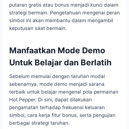
putaran gratis atau bonus menjadi kunci dalam
strategi bermain. Pengetahuan mengenai peran
simbol ini akan membantu dalam mengambil
keputusan saat bermain.
Manfaatkan Mode Demo
Untuk Belajar dan Berlatih
Sebelum memulai dengan taruhan modal
sebenarnya, mode demo menjadi sarana
terbaik untuk belajar mengenal pola permainan
Hot Pepper. Di sini, dapat dilakukan
pengamatan terhadap frekuensi keluaran
simbol, cara kerja fitur bonus, serta pengujian
berbagai strategi taruhan.