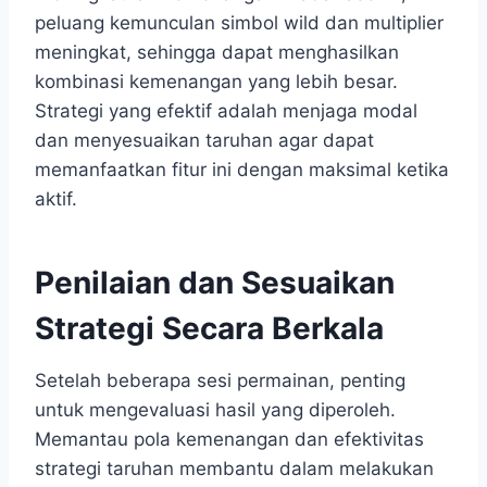
peluang kemunculan simbol wild dan multiplier
meningkat, sehingga dapat menghasilkan
kombinasi kemenangan yang lebih besar.
Strategi yang efektif adalah menjaga modal
dan menyesuaikan taruhan agar dapat
memanfaatkan fitur ini dengan maksimal ketika
aktif.
Penilaian dan Sesuaikan
Strategi Secara Berkala
Setelah beberapa sesi permainan, penting
untuk mengevaluasi hasil yang diperoleh.
Memantau pola kemenangan dan efektivitas
strategi taruhan membantu dalam melakukan