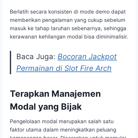
Berlatih secara konsisten di mode demo dapat
memberikan pengalaman yang cukup sebelum
masuk ke tahap taruhan sebenarnya, sehingga
kerawanan kehilangan modal bisa diminimalisir.
Baca Juga:
Bocoran Jackpot
Permainan di Slot Fire Arch
Terapkan Manajemen
Modal yang Bijak
Pengelolaan modal merupakan salah satu
faktor utama dalam meningkatkan peluang