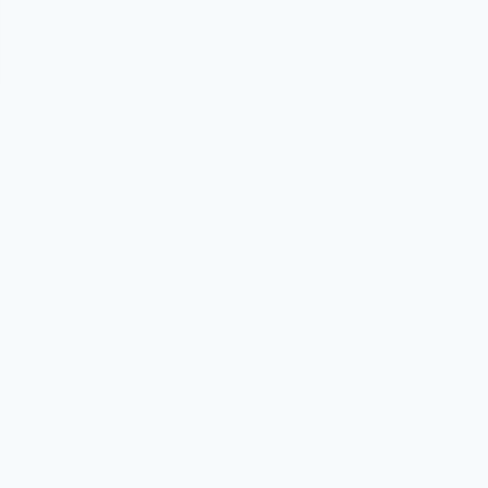
Strategi Ampuh Mendapatkan