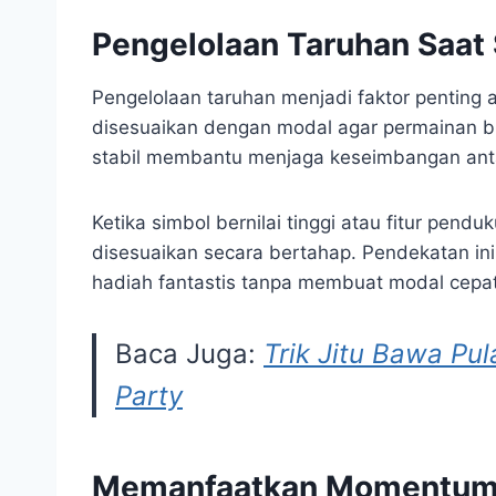
Pengelolaan Taruhan Saat
Pengelolaan taruhan menjadi faktor penting 
disesuaikan dengan modal agar permainan b
stabil membantu menjaga keseimbangan antar
Ketika simbol bernilai tinggi atau fitur pend
disesuaikan secara bertahap. Pendekatan 
hadiah fantastis tanpa membuat modal cepat
Baca Juga:
Trik Jitu Bawa Pul
Party
Memanfaatkan Momentum 