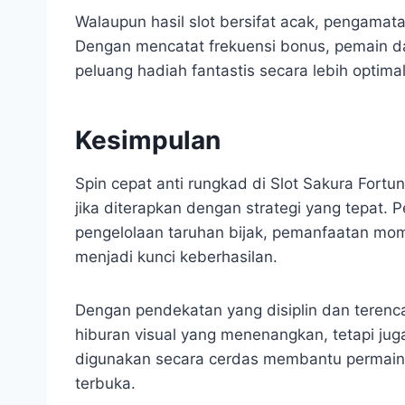
Walaupun hasil slot bersifat acak, pengama
Dengan mencatat frekuensi bonus, pemain d
peluang hadiah fantastis secara lebih optimal
Kesimpulan
Spin cepat anti rungkad di Slot Sakura Fort
jika diterapkan dengan strategi yang tepat. 
pengelolaan taruhan bijak, pemanfaatan mo
menjadi kunci keberhasilan.
Dengan pendekatan yang disiplin dan terenc
hiburan visual yang menenangkan, tetapi ju
digunakan secara cerdas membantu permaina
terbuka.