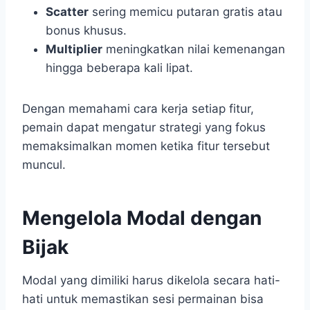
Scatter
sering memicu putaran gratis atau
bonus khusus.
Multiplier
meningkatkan nilai kemenangan
hingga beberapa kali lipat.
Dengan memahami cara kerja setiap fitur,
pemain dapat mengatur strategi yang fokus
memaksimalkan momen ketika fitur tersebut
muncul.
Mengelola Modal dengan
Bijak
Modal yang dimiliki harus dikelola secara hati-
hati untuk memastikan sesi permainan bisa