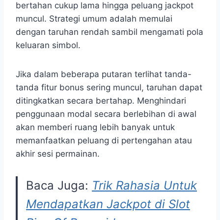
bertahan cukup lama hingga peluang jackpot
muncul. Strategi umum adalah memulai
dengan taruhan rendah sambil mengamati pola
keluaran simbol.
Jika dalam beberapa putaran terlihat tanda-
tanda fitur bonus sering muncul, taruhan dapat
ditingkatkan secara bertahap. Menghindari
penggunaan modal secara berlebihan di awal
akan memberi ruang lebih banyak untuk
memanfaatkan peluang di pertengahan atau
akhir sesi permainan.
Baca Juga:
Trik Rahasia Untuk
Mendapatkan Jackpot di Slot