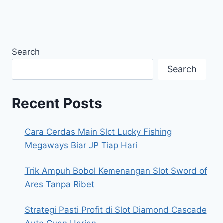
Search
Search
Recent Posts
Cara Cerdas Main Slot Lucky Fishing
Megaways Biar JP Tiap Hari
Trik Ampuh Bobol Kemenangan Slot Sword of
Ares Tanpa Ribet
Strategi Pasti Profit di Slot Diamond Cascade
Auto Cuan Harian