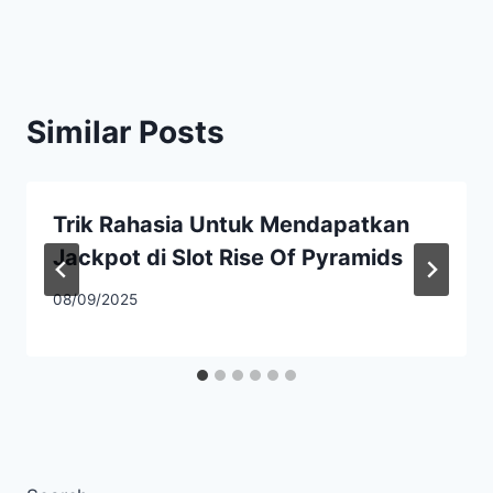
Similar Posts
Trik Rahasia Untuk Mendapatkan
Jackpot di Slot Rise Of Pyramids
08/09/2025