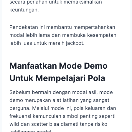
secara perlahan untuk memaksimalkan
keuntungan.
Pendekatan ini membantu mempertahankan
modal lebih lama dan membuka kesempatan
lebih luas untuk meraih jackpot.
Manfaatkan Mode Demo
Untuk Mempelajari Pola
Sebelum bermain dengan modal asli, mode
demo merupakan alat latihan yang sangat
berguna. Melalui mode ini, pola keluaran dan
frekuensi kemunculan simbol penting seperti
wild dan scatter bisa diamati tanpa risiko