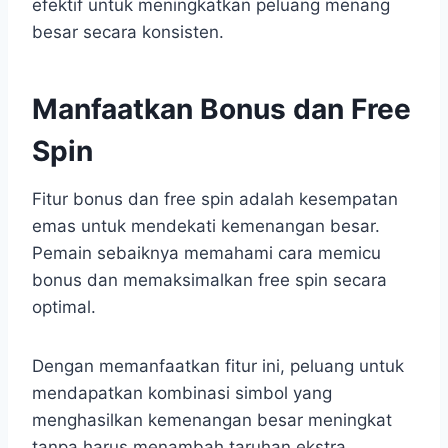
efektif untuk meningkatkan peluang menang
besar secara konsisten.
Manfaatkan Bonus dan Free
Spin
Fitur bonus dan free spin adalah kesempatan
emas untuk mendekati kemenangan besar.
Pemain sebaiknya memahami cara memicu
bonus dan memaksimalkan free spin secara
optimal.
Dengan memanfaatkan fitur ini, peluang untuk
mendapatkan kombinasi simbol yang
menghasilkan kemenangan besar meningkat
tanpa harus menambah taruhan ekstra.