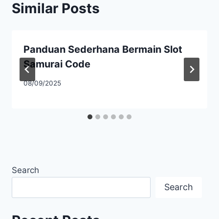
Similar Posts
Panduan Sederhana Bermain Slot
Samurai Code
08/09/2025
Search
Search