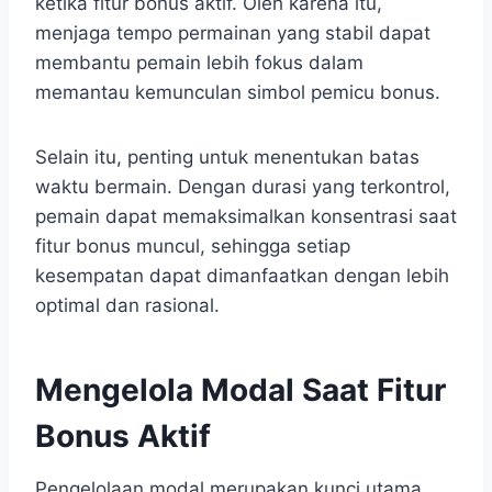
ketika fitur bonus aktif. Oleh karena itu,
menjaga tempo permainan yang stabil dapat
membantu pemain lebih fokus dalam
memantau kemunculan simbol pemicu bonus.
Selain itu, penting untuk menentukan batas
waktu bermain. Dengan durasi yang terkontrol,
pemain dapat memaksimalkan konsentrasi saat
fitur bonus muncul, sehingga setiap
kesempatan dapat dimanfaatkan dengan lebih
optimal dan rasional.
Mengelola Modal Saat Fitur
Bonus Aktif
Pengelolaan modal merupakan kunci utama