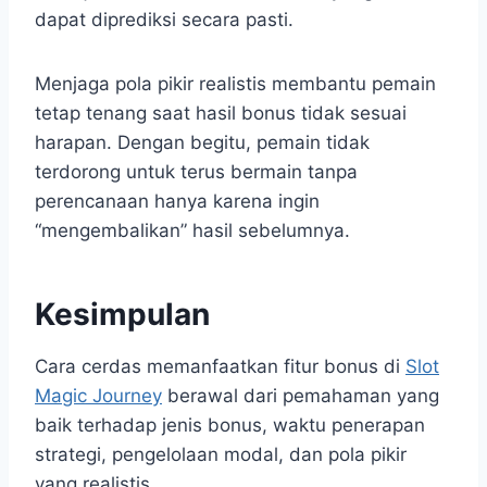
dapat diprediksi secara pasti.
Menjaga pola pikir realistis membantu pemain
tetap tenang saat hasil bonus tidak sesuai
harapan. Dengan begitu, pemain tidak
terdorong untuk terus bermain tanpa
perencanaan hanya karena ingin
“mengembalikan” hasil sebelumnya.
Kesimpulan
Cara cerdas memanfaatkan fitur bonus di
Slot
Magic Journey
berawal dari pemahaman yang
baik terhadap jenis bonus, waktu penerapan
strategi, pengelolaan modal, dan pola pikir
yang realistis.