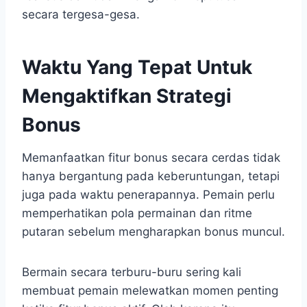
secara tergesa-gesa.
Waktu Yang Tepat Untuk
Mengaktifkan Strategi
Bonus
Memanfaatkan fitur bonus secara cerdas tidak
hanya bergantung pada keberuntungan, tetapi
juga pada waktu penerapannya. Pemain perlu
memperhatikan pola permainan dan ritme
putaran sebelum mengharapkan bonus muncul.
Bermain secara terburu-buru sering kali
membuat pemain melewatkan momen penting