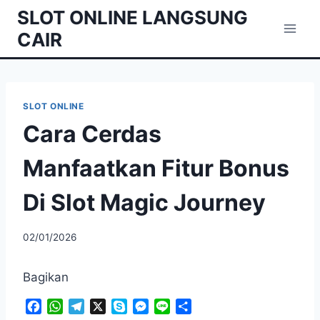
Skip
SLOT ONLINE LANGSUNG
to
CAIR
content
SLOT ONLINE
Cara Cerdas
Manfaatkan Fitur Bonus
Di Slot Magic Journey
02/01/2026
Bagikan
F
W
T
X
S
M
L
S