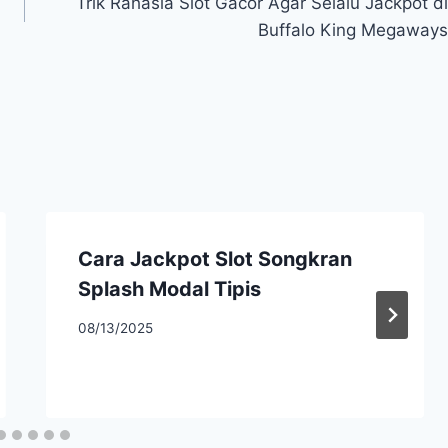
Trik Rahasia Slot Gacor Agar Selalu Jackpot di
Buffalo King Megaways
Cara Jackpot Slot Songkran
Splash Modal Tipis
08/13/2025