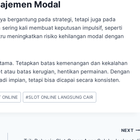
najemen Modal
a bergantung pada strategi, tetapi juga pada
sering kali membuat keputusan impulsif, seperti
stru meningkatkan risiko kehilangan modal dengan
 utama. Tetapkan batas kemenangan dan kekalahan
t atau batas kerugian, hentikan permainan. Dengan
adi impian, tetapi bisa dicapai secara konsisten.
T ONLINE
#
SLOT ONLINE LANGSUNG CAIR
NEXT