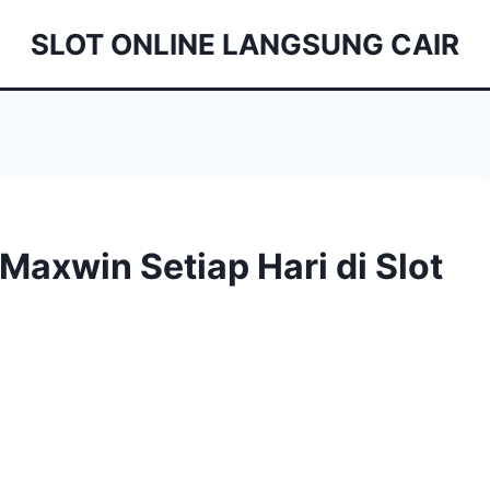
SLOT ONLINE LANGSUNG CAIR
axwin Setiap Hari di Slot