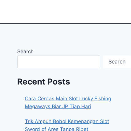
Search
Search
Recent Posts
Cara Cerdas Main Slot Lucky Fishing
Megaways Biar JP Tiap Hari
Trik Ampuh Bobol Kemenangan Slot
Sword of Ares Tanpa Ribet