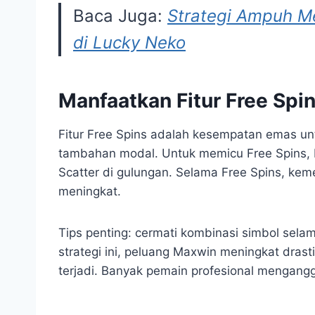
Baca Juga:
Strategi Ampuh M
di Lucky Neko
Manfaatkan Fitur Free Spi
Fitur Free Spins adalah kesempatan emas u
tambahan modal. Untuk memicu Free Spins, 
Scatter di gulungan. Selama Free Spins, kem
meningkat.
Tips penting: cermati kombinasi simbol sela
strategi ini, peluang Maxwin meningkat dras
terjadi. Banyak pemain profesional menganggap