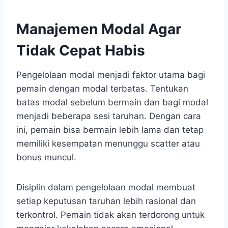
Manajemen Modal Agar
Tidak Cepat Habis
Pengelolaan modal menjadi faktor utama bagi
pemain dengan modal terbatas. Tentukan
batas modal sebelum bermain dan bagi modal
menjadi beberapa sesi taruhan. Dengan cara
ini, pemain bisa bermain lebih lama dan tetap
memiliki kesempatan menunggu scatter atau
bonus muncul.
Disiplin dalam pengelolaan modal membuat
setiap keputusan taruhan lebih rasional dan
terkontrol. Pemain tidak akan terdorong untuk