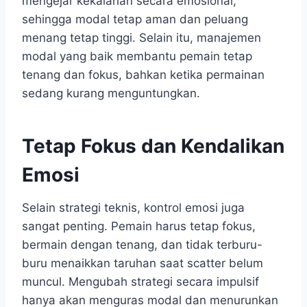
mengejar kekalahan secara emosional,
sehingga modal tetap aman dan peluang
menang tetap tinggi. Selain itu, manajemen
modal yang baik membantu pemain tetap
tenang dan fokus, bahkan ketika permainan
sedang kurang menguntungkan.
Tetap Fokus dan Kendalikan
Emosi
Selain strategi teknis, kontrol emosi juga
sangat penting. Pemain harus tetap fokus,
bermain dengan tenang, dan tidak terburu-
buru menaikkan taruhan saat scatter belum
muncul. Mengubah strategi secara impulsif
hanya akan menguras modal dan menurunkan