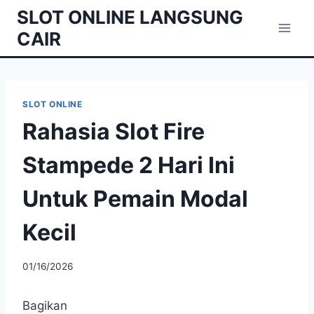
Skip
SLOT ONLINE LANGSUNG
to
CAIR
content
SLOT ONLINE
Rahasia Slot Fire
Stampede 2 Hari Ini
Untuk Pemain Modal
Kecil
01/16/2026
Bagikan