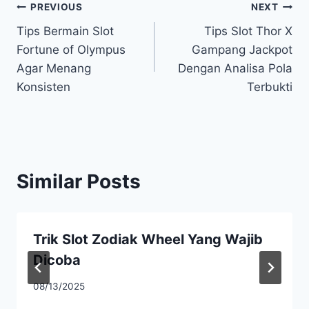
Post
PREVIOUS
NEXT
Tips Bermain Slot
Tips Slot Thor X
navigation
Fortune of Olympus
Gampang Jackpot
Agar Menang
Dengan Analisa Pola
Konsisten
Terbukti
Similar Posts
Trik Slot Zodiak Wheel Yang Wajib
Dicoba
08/13/2025