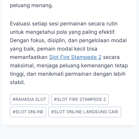
peluang menang.
Evaluasi setiap sesi permainan secara rutin
untuk mengetahui pola yang paling efektif.
Dengan fokus, disiplin, dan pengelolaan modal
yang baik, pemain modal kecil bisa
memanfaatkan
Slot Fire Stampede 2
secara
maksimal, menjaga peluang kemenangan tetap
tinggi, dan menikmati permainan dengan lebih
stabil.
Post
#
RAHASIA SLOT
#
SLOT FIRE STAMPEDE 2
Tags:
#
SLOT ONLINE
#
SLOT ONLINE LANGSUNG CAIR