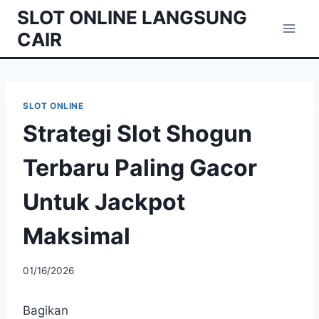
Skip
SLOT ONLINE LANGSUNG
to
CAIR
content
SLOT ONLINE
Strategi Slot Shogun
Terbaru Paling Gacor
Untuk Jackpot
Maksimal
01/16/2026
Bagikan