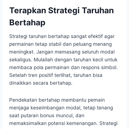
Terapkan Strategi Taruhan
Bertahap
Strategi taruhan bertahap sangat efektif agar
permainan tetap stabil dan peluang menang
meningkat. Jangan memasang seluruh modal
sekaligus. Mulailah dengan taruhan kecil untuk
membaca pola permainan dan respons simbol.
Setelah tren positif terlihat, taruhan bisa
dinaikkan secara bertahap.
Pendekatan bertahap membantu pemain
menjaga keseimbangan modal, tetap tenang
saat putaran bonus muncul, dan
memaksimalkan potensi kemenangan. Strategi