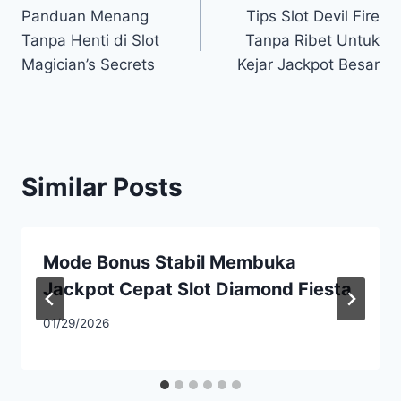
Panduan Menang
Tips Slot Devil Fire
navigation
Tanpa Henti di Slot
Tanpa Ribet Untuk
Magician’s Secrets
Kejar Jackpot Besar
Similar Posts
Mode Bonus Stabil Membuka
Jackpot Cepat Slot Diamond Fiesta
01/29/2026