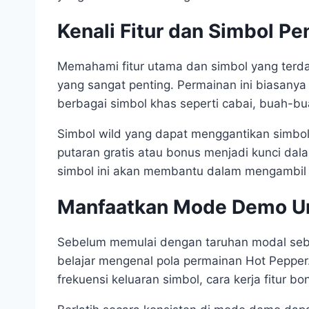
Kenali Fitur dan Simbol Pe
Memahami fitur utama dan simbol yang terd
yang sangat penting. Permainan ini biasanya
berbagai simbol khas seperti cabai, buah-bu
Simbol wild yang dapat menggantikan simbol 
putaran gratis atau bonus menjadi kunci da
simbol ini akan membantu dalam mengambil 
Manfaatkan Mode Demo Unt
Sebelum memulai dengan taruhan modal seb
belajar mengenal pola permainan Hot Pepper.
frekuensi keluaran simbol, cara kerja fitur bo