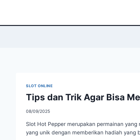
Skip
to
content
SLOT ONLINE
Tips dan Trik Agar Bisa M
08/09/2025
Slot Hot Pepper merupakan permainan yang
yang unik dengan memberikan hadiah yang b