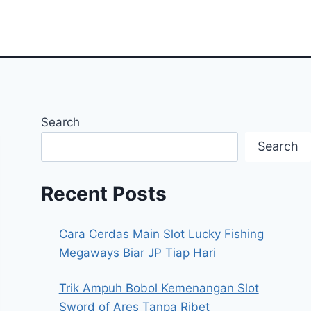
Search
Search
Recent Posts
Cara Cerdas Main Slot Lucky Fishing
Megaways Biar JP Tiap Hari
Trik Ampuh Bobol Kemenangan Slot
Sword of Ares Tanpa Ribet