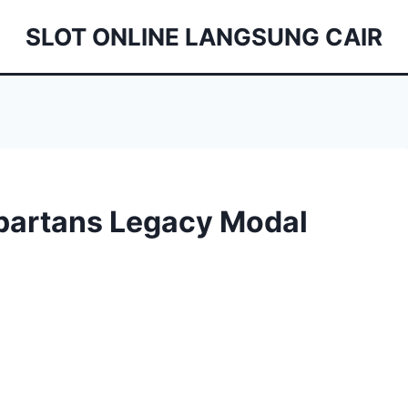
SLOT ONLINE LANGSUNG CAIR
Spartans Legacy Modal