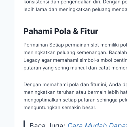
konsistensi dan pengendalian diri. Dengan p
lebih lama dan meningkatkan peluang mend
Pahami Pola & Fitur
Permainan Setiap permainan slot memiliki po
meningkatkan peluang kemenangan. Bacalah 
Legacy agar memahami simbol-simbol penting,
putaran yang sering muncul dan catat momen k
Dengan memahami pola dan fitur ini, Anda 
meningkatkan taruhan atau bermain lebih ha
mengoptimalkan setiap putaran sehingga pe
menguntungkan semakin besar.
Baca Juga:
Cara Mudah Dapat 