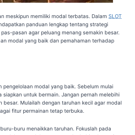
n meskipun memiliki modal terbatas. Dalam
SLOT
ndapatkan panduan lengkap tentang strategi
 pas-pasan agar peluang menang semakin besar.
lolaan modal yang baik dan pemahaman terhadap
h pengelolaan modal yang baik. Sebelum mulai
 siapkan untuk bermain. Jangan pernah melebihi
n besar. Mulailah dengan taruhan kecil agar modal
ai fitur permainan tetap terbuka.
rburu-buru menaikkan taruhan. Fokuslah pada