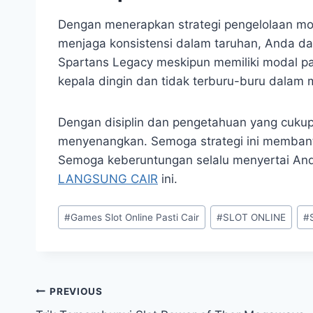
Dengan menerapkan strategi pengelolaan mo
menjaga konsistensi dalam taruhan, Anda d
Spartans Legacy meskipun memiliki modal pa
kepala dingin dan tidak terburu-buru dalam
Dengan disiplin dan pengetahuan yang cukup
menyenangkan. Semoga strategi ini membant
Semoga keberuntungan selalu menyertai And
LANGSUNG CAIR
ini.
Post
#
Games Slot Online Pasti Cair
#
SLOT ONLINE
#
Tags:
Post
PREVIOUS