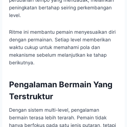
perubahan tempo yang mendadak, melainkan
peningkatan bertahap seiring perkembangan
level.
Ritme ini membantu pemain menyesuaikan diri
dengan permainan. Setiap level memberikan
waktu cukup untuk memahami pola dan
mekanisme sebelum melanjutkan ke tahap
berikutnya.
Pengalaman Bermain Yang
Terstruktur
Dengan sistem multi-level, pengalaman
bermain terasa lebih terarah. Pemain tidak
hanya berfokus pada satu jenis putaran, tetapi