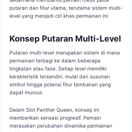
sederhana membantu pemain fokus pada
putaran dan fitur utama, terutama sistem multi-
level yang menjadi ciri khas permainan ini.
Konsep Putaran Multi-Level
Putaran multi-level merupakan sistem di mana
permainan terbagi ke dalam beberapa
tingkatan atau fase. Setiap level memiliki
karakteristik tersendiri, mulai dari susunan
simbol hingga potensi fitur tambahan yang
dapat muncul.
Dalam Slot Panther Queen, konsep ini
memberikan sensasi progresif. Pemain
merasakan perubahan dinamika permainan