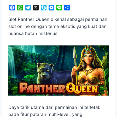
F
W
T
X
S
M
L
S
a
h
e
k
e
i
h
c
a
l
y
s
n
a
Slot Panther Queen dikenal sebagai permainan
e
t
e
p
s
e
r
slot online dengan tema eksotis yang kuat dan
b
s
g
e
e
e
nuansa hutan misterius.
o
A
r
n
o
p
a
g
k
p
m
e
r
Daya tarik utama dari permainan ini terletak
pada fitur putaran multi-level, yang