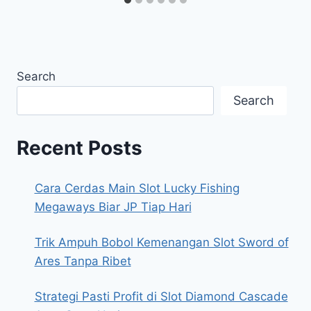
Search
Search
Recent Posts
Cara Cerdas Main Slot Lucky Fishing
Megaways Biar JP Tiap Hari
Trik Ampuh Bobol Kemenangan Slot Sword of
Ares Tanpa Ribet
Strategi Pasti Profit di Slot Diamond Cascade