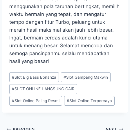
menggunakan pola taruhan bertingkat, memilih
waktu bermain yang tepat, dan mengatur
tempo dengan fitur Turbo, peluang untuk
meraih hasil maksimal akan jauh lebih besar.
Ingat, bermain cerdas adalah kunci utama
untuk menang besar. Selamat mencoba dan
semoga pancinganmu selalu mendapatkan
hasil yang besar!
Post
#
Slot Big Bass Bonanza
#
Slot Gampang Maxwin
Tags:
#
SLOT ONLINE LANGSUNG CAIR
#
Slot Online Paling Resmi
#
Slot Online Terpercaya
PREVIOUS
NEXT