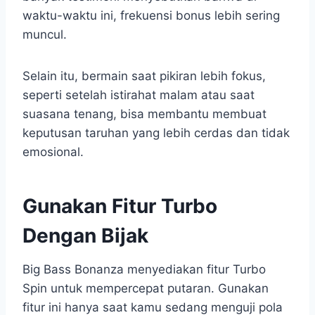
waktu-waktu ini, frekuensi bonus lebih sering
muncul.
Selain itu, bermain saat pikiran lebih fokus,
seperti setelah istirahat malam atau saat
suasana tenang, bisa membantu membuat
keputusan taruhan yang lebih cerdas dan tidak
emosional.
Gunakan Fitur Turbo
Dengan Bijak
Big Bass Bonanza menyediakan fitur Turbo
Spin untuk mempercepat putaran. Gunakan
fitur ini hanya saat kamu sedang menguji pola