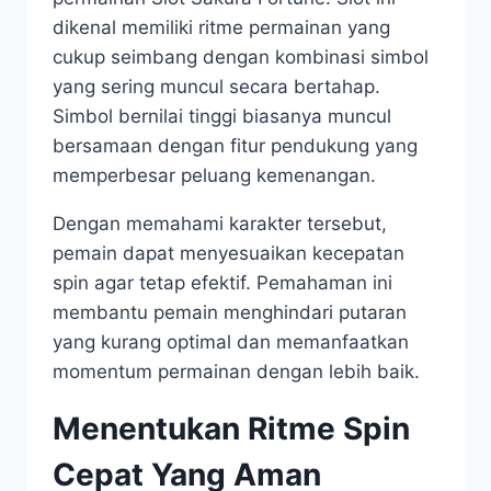
dikenal memiliki ritme permainan yang
cukup seimbang dengan kombinasi simbol
yang sering muncul secara bertahap.
Simbol bernilai tinggi biasanya muncul
bersamaan dengan fitur pendukung yang
memperbesar peluang kemenangan.
Dengan memahami karakter tersebut,
pemain dapat menyesuaikan kecepatan
spin agar tetap efektif. Pemahaman ini
membantu pemain menghindari putaran
yang kurang optimal dan memanfaatkan
momentum permainan dengan lebih baik.
Menentukan Ritme Spin
Cepat Yang Aman