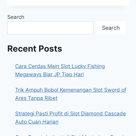
ANTI
RUNGKAD
Search
RAIH
HADIAH
Search
FANTASTIS
SLOT
SAKURA
Recent Posts
FORTUNE
Cara Cerdas Main Slot Lucky Fishing
Megaways Biar JP Tiap Hari
Trik Ampuh Bobol Kemenangan Slot Sword of
Ares Tanpa Ribet
Strategi Pasti Profit di Slot Diamond Cascade
Auto Cuan Harian