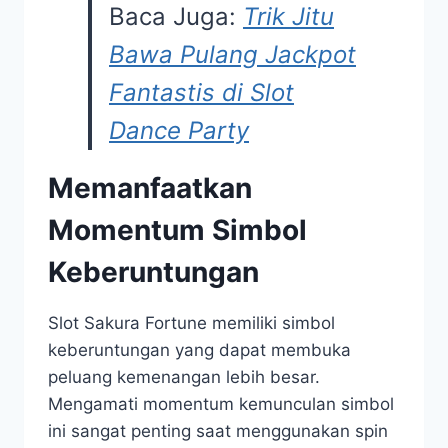
Baca Juga:
Trik Jitu
Bawa Pulang Jackpot
Fantastis di Slot
Dance Party
Memanfaatkan
Momentum Simbol
Keberuntungan
Slot Sakura Fortune memiliki simbol
keberuntungan yang dapat membuka
peluang kemenangan lebih besar.
Mengamati momentum kemunculan simbol
ini sangat penting saat menggunakan spin