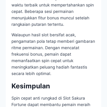
waktu terbaik untuk mempertahankan spin
cepat. Beberapa sesi permainan
menunjukkan fitur bonus muncul setelah
rangkaian putaran tertentu.
Walaupun hasil slot bersifat acak,
pengamatan pola tetap memberi gambaran
ritme permainan. Dengan mencatat
frekuensi bonus, pemain dapat
memanfaatkan spin cepat untuk
meningkatkan peluang hadiah fantastis
secara lebih optimal.
Kesimpulan
Spin cepat anti rungkad di Slot Sakura
Fortune dapat membantu pemain meraih