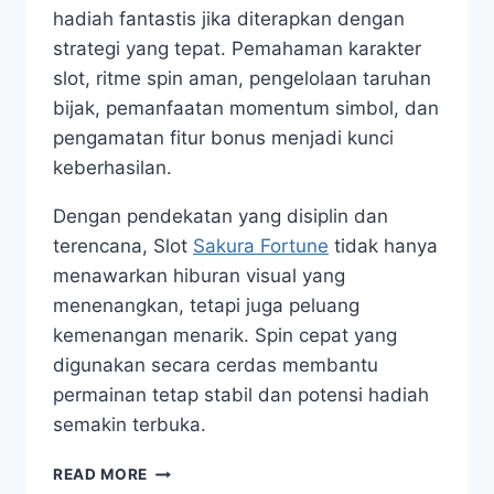
hadiah fantastis jika diterapkan dengan
strategi yang tepat. Pemahaman karakter
slot, ritme spin aman, pengelolaan taruhan
bijak, pemanfaatan momentum simbol, dan
pengamatan fitur bonus menjadi kunci
keberhasilan.
Dengan pendekatan yang disiplin dan
terencana, Slot
Sakura Fortune
tidak hanya
menawarkan hiburan visual yang
menenangkan, tetapi juga peluang
kemenangan menarik. Spin cepat yang
digunakan secara cerdas membantu
permainan tetap stabil dan potensi hadiah
semakin terbuka.
SPIN
READ MORE
CEPAT