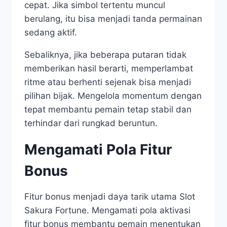
cepat. Jika simbol tertentu muncul
berulang, itu bisa menjadi tanda permainan
sedang aktif.
Sebaliknya, jika beberapa putaran tidak
memberikan hasil berarti, memperlambat
ritme atau berhenti sejenak bisa menjadi
pilihan bijak. Mengelola momentum dengan
tepat membantu pemain tetap stabil dan
terhindar dari rungkad beruntun.
Mengamati Pola Fitur
Bonus
Fitur bonus menjadi daya tarik utama Slot
Sakura Fortune. Mengamati pola aktivasi
fitur bonus membantu pemain menentukan