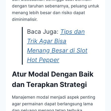
dengan taruhan sebenarnya, peluang untuk
menang lebih besar dan risiko dapat
diminimalisir.
Baca Juga:
Tips dan
Trik Agar Bisa
Menang Besar di Slot
Hot Pepper
Atur Modal Dengan Baik
dan Terapkan Strategi
Manajemen modal menjadi aspek penting
agar permainan dapat berlangsung lama
dan peluang menang tetap terbuka.