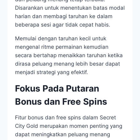
Disarankan untuk menentukan batas modal
harian dan membagi taruhan ke dalam
beberapa sesi agar tidak cepat habis.
Memulai dengan taruhan kecil untuk
mengenal ritme permainan kemudian
secara bertahap menaikkan taruhan ketika
dirasa peluang menang lebih besar dapat
menjadi strategi yang efektif.
Fokus Pada Putaran
Bonus dan Free Spins
Fitur bonus dan free spins dalam Secret
City Gold merupakan momen penting yang
dapat meningkatkan peluang menang