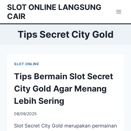
Skip
SLOT ONLINE LANGSUNG
to
CAIR
content
Tips Secret City Gold
SLOT ONLINE
Tips Bermain Slot Secret
City Gold Agar Menang
Lebih Sering
08/09/2025
Slot Secret City Gold merupakan permainan