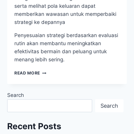
serta melihat pola keluaran dapat
memberikan wawasan untuk memperbaiki
strategi ke depannya
Penyesuaian strategi berdasarkan evaluasi
rutin akan membantu meningkatkan
efektivitas bermain dan peluang untuk
menang lebih sering.
TIPS
READ MORE
BERMAIN
SLOT
SECRET
Search
CITY
GOLD
Search
AGAR
MENANG
LEBIH
Recent Posts
SERING