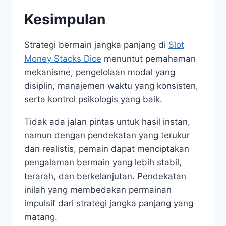
Kesimpulan
Strategi bermain jangka panjang di
Slot
Money Stacks Dice
menuntut pemahaman
mekanisme, pengelolaan modal yang
disiplin, manajemen waktu yang konsisten,
serta kontrol psikologis yang baik.
Tidak ada jalan pintas untuk hasil instan,
namun dengan pendekatan yang terukur
dan realistis, pemain dapat menciptakan
pengalaman bermain yang lebih stabil,
terarah, dan berkelanjutan. Pendekatan
inilah yang membedakan permainan
impulsif dari strategi jangka panjang yang
matang.