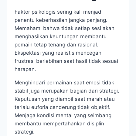
Faktor psikologis sering kali menjadi
penentu keberhasilan jangka panjang.
Memahami bahwa tidak setiap sesi akan
menghasilkan keuntungan membantu
pemain tetap tenang dan rasional.
Ekspektasi yang realistis mencegah
frustrasi berlebihan saat hasil tidak sesuai
harapan.
Menghindari permainan saat emosi tidak
stabil juga merupakan bagian dari strategi.
Keputusan yang diambil saat marah atau
terlalu euforia cenderung tidak objektif.
Menjaga kondisi mental yang seimbang
membantu mempertahankan disiplin
strategi.