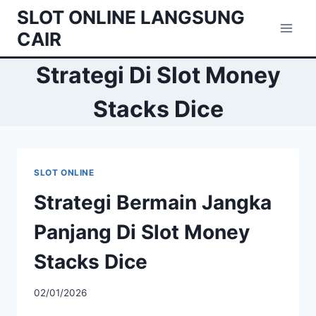
Skip
SLOT ONLINE LANGSUNG
to
CAIR
content
Strategi Di Slot Money
Stacks Dice
SLOT ONLINE
Strategi Bermain Jangka
Panjang Di Slot Money
Stacks Dice
02/01/2026