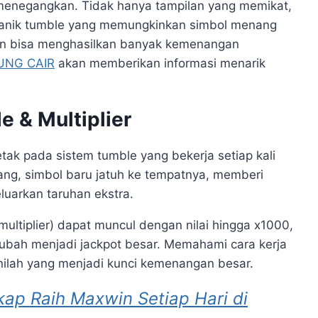
enegangkan. Tidak hanya tampilan yang memikat,
anik tumble yang memungkinkan simbol menang
ran bisa menghasilkan banyak kemenangan
UNG CAIR
akan memberikan informasi menarik
 & Multiplier
ak pada sistem tumble yang bekerja setiap kali
lang, simbol baru jatuh ke tempatnya, memberi
arkan taruhan ekstra.
multiplier) dapat muncul dengan nilai hingga x1000,
bah menjadi jackpot besar. Memahami cara kerja
 inilah yang menjadi kunci kemenangan besar.
ap Raih Maxwin Setiap Hari di