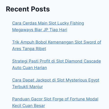
PASAN
Recent Posts
Cara Cerdas Main Slot Lucky Fishing
Megaways Biar JP Tiap Hari
Trik Ampuh Bobol Kemenangan Slot Sword of
Ares Tanpa Ribet
Strategi Pasti Profit di Slot Diamond Cascade
Auto Cuan Harian
Cara Dapat Jackpot di Slot Mysterious Egypt
Terbukti Manjur
Panduan Gacor Slot Forge of Fortune Modal
Kecil Cuan Besar