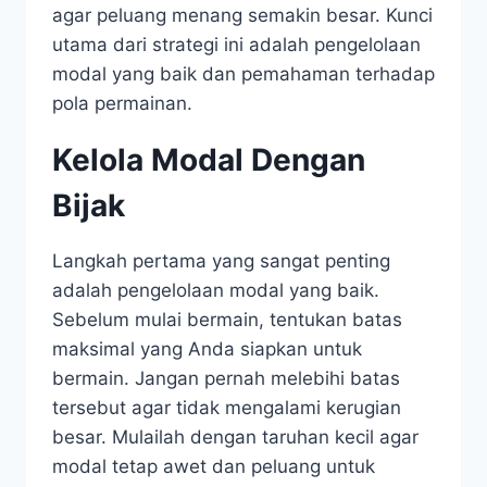
agar peluang menang semakin besar. Kunci
utama dari strategi ini adalah pengelolaan
modal yang baik dan pemahaman terhadap
pola permainan.
Kelola Modal Dengan
Bijak
Langkah pertama yang sangat penting
adalah pengelolaan modal yang baik.
Sebelum mulai bermain, tentukan batas
maksimal yang Anda siapkan untuk
bermain. Jangan pernah melebihi batas
tersebut agar tidak mengalami kerugian
besar. Mulailah dengan taruhan kecil agar
modal tetap awet dan peluang untuk