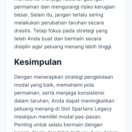
permainan dan mengurangi risiko kerugian
besar. Selain itu, jangan terlalu sering
melakukan perubahan taruhan secara
drastis. Tetap fokus pada strategi yang
telah Anda buat dan bermain secara
disiplin agar peluang menang lebih tinggi.
Kesimpulan
Dengan menerapkan strategi pengelolaan
modal yang baik, memahami pola
permainan, serta menjaga konsistensi
dalam taruhan, Anda dapat meningkatkan
peluang menang di Slot Spartans Legacy
meskipun memiliki modal pas-pasan.
Penting untuk selalu bermain dengan