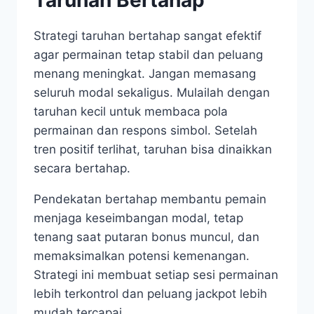
Taruhan Bertahap
Strategi taruhan bertahap sangat efektif
agar permainan tetap stabil dan peluang
menang meningkat. Jangan memasang
seluruh modal sekaligus. Mulailah dengan
taruhan kecil untuk membaca pola
permainan dan respons simbol. Setelah
tren positif terlihat, taruhan bisa dinaikkan
secara bertahap.
Pendekatan bertahap membantu pemain
menjaga keseimbangan modal, tetap
tenang saat putaran bonus muncul, dan
memaksimalkan potensi kemenangan.
Strategi ini membuat setiap sesi permainan
lebih terkontrol dan peluang jackpot lebih
mudah tercapai.