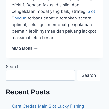
efektif. Dengan fokus, disiplin, dan
pengelolaan modal yang baik, strategi
Slot
Shogun
terbaru dapat diterapkan secara
optimal, sekaligus membuat pengalaman
bermain lebih nyaman dan peluang jackpot
maksimal lebih besar.
STRATEGI
READ MORE
SLOT
SHOGUN
TERBARU
Search
PALING
GACOR
Search
UNTUK
JACKPOT
MAKSIMAL
Recent Posts
Cara Cerdas Main Slot Lucky Fishing