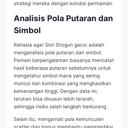
strategi mereka dengan kondisi permainan.
Analisis Pola Putaran dan
Simbol
Rahasia agar Slot Shogun gacor adalah
menganalisis pola putaran dan simbol.
Pemain berpengalaman biasanya mencatat
hasil beberapa putaran sebelumnya untuk
mengetahui simbol mana yang sering
muncul dan kombinasi yang menghasilkan
kemenangan tinggi. Dengan data ini,
taruhan bisa disusun lebih terarah,
sehingga risiko salah langkah berkurang.
Selain itu, mengamati pola kemunculan
scatter dan bonus membantu memprediksi