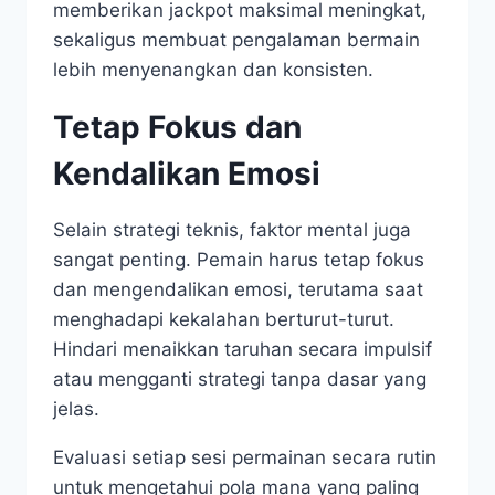
memberikan jackpot maksimal meningkat,
sekaligus membuat pengalaman bermain
lebih menyenangkan dan konsisten.
Tetap Fokus dan
Kendalikan Emosi
Selain strategi teknis, faktor mental juga
sangat penting. Pemain harus tetap fokus
dan mengendalikan emosi, terutama saat
menghadapi kekalahan berturut-turut.
Hindari menaikkan taruhan secara impulsif
atau mengganti strategi tanpa dasar yang
jelas.
Evaluasi setiap sesi permainan secara rutin
untuk mengetahui pola mana yang paling