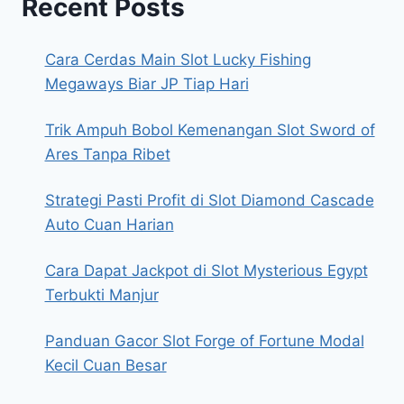
Recent Posts
Cara Cerdas Main Slot Lucky Fishing
Megaways Biar JP Tiap Hari
Trik Ampuh Bobol Kemenangan Slot Sword of
Ares Tanpa Ribet
Strategi Pasti Profit di Slot Diamond Cascade
Auto Cuan Harian
Cara Dapat Jackpot di Slot Mysterious Egypt
Terbukti Manjur
Panduan Gacor Slot Forge of Fortune Modal
Kecil Cuan Besar