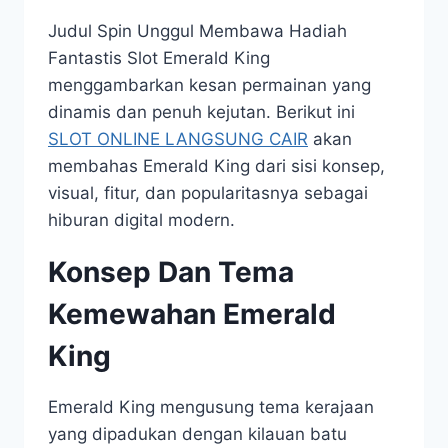
Judul Spin Unggul Membawa Hadiah
Fantastis Slot Emerald King
menggambarkan kesan permainan yang
dinamis dan penuh kejutan. Berikut ini
SLOT ONLINE LANGSUNG CAIR
akan
membahas Emerald King dari sisi konsep,
visual, fitur, dan popularitasnya sebagai
hiburan digital modern.
Konsep Dan Tema
Kemewahan Emerald
King
Emerald King mengusung tema kerajaan
yang dipadukan dengan kilauan batu