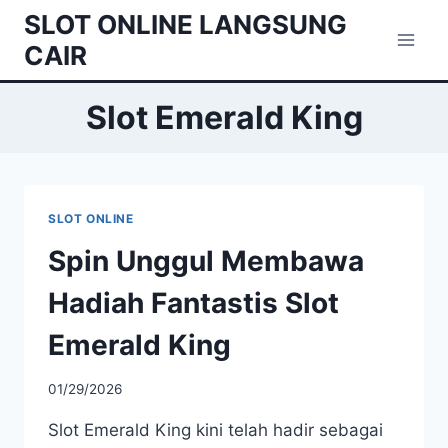
Skip
SLOT ONLINE LANGSUNG
to
CAIR
content
Slot Emerald King
SLOT ONLINE
Spin Unggul Membawa
Hadiah Fantastis Slot
Emerald King
01/29/2026
Slot Emerald King kini telah hadir sebagai