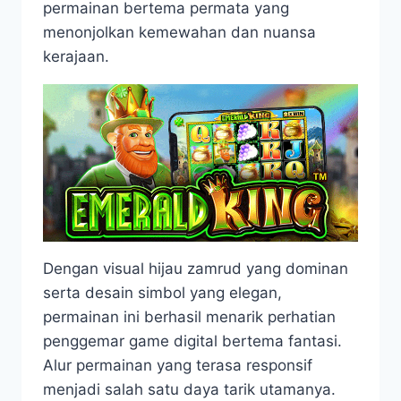
permainan bertema permata yang
menonjolkan kemewahan dan nuansa
kerajaan.
Dengan visual hijau zamrud yang dominan
serta desain simbol yang elegan,
permainan ini berhasil menarik perhatian
penggemar game digital bertema fantasi.
Alur permainan yang terasa responsif
menjadi salah satu daya tarik utamanya.