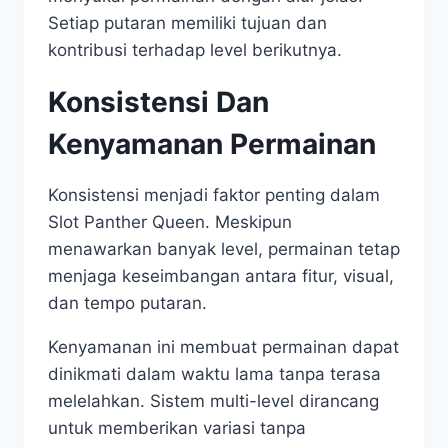
Setiap putaran memiliki tujuan dan
kontribusi terhadap level berikutnya.
Konsistensi Dan
Kenyamanan Permainan
Konsistensi menjadi faktor penting dalam
Slot Panther Queen. Meskipun
menawarkan banyak level, permainan tetap
menjaga keseimbangan antara fitur, visual,
dan tempo putaran.
Kenyamanan ini membuat permainan dapat
dinikmati dalam waktu lama tanpa terasa
melelahkan. Sistem multi-level dirancang
untuk memberikan variasi tanpa