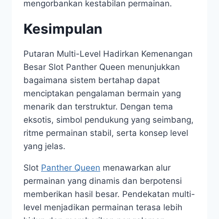
mengorbankan kestabilan permainan.
Kesimpulan
Putaran Multi-Level Hadirkan Kemenangan
Besar Slot Panther Queen menunjukkan
bagaimana sistem bertahap dapat
menciptakan pengalaman bermain yang
menarik dan terstruktur. Dengan tema
eksotis, simbol pendukung yang seimbang,
ritme permainan stabil, serta konsep level
yang jelas.
Slot
Panther Queen
menawarkan alur
permainan yang dinamis dan berpotensi
memberikan hasil besar. Pendekatan multi-
level menjadikan permainan terasa lebih