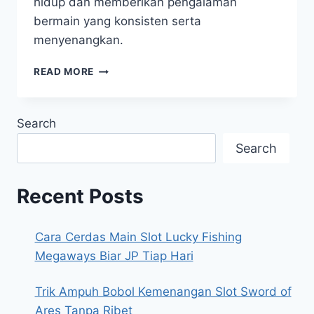
hidup dan memberikan pengalaman
bermain yang konsisten serta
menyenangkan.
PUTARAN
READ MORE
MULTI-
LEVEL
HADIRKAN
Search
KEMENANGAN
BESAR
Search
SLOT
PANTHER
QUEEN
Recent Posts
Cara Cerdas Main Slot Lucky Fishing
Megaways Biar JP Tiap Hari
Trik Ampuh Bobol Kemenangan Slot Sword of
Ares Tanpa Ribet