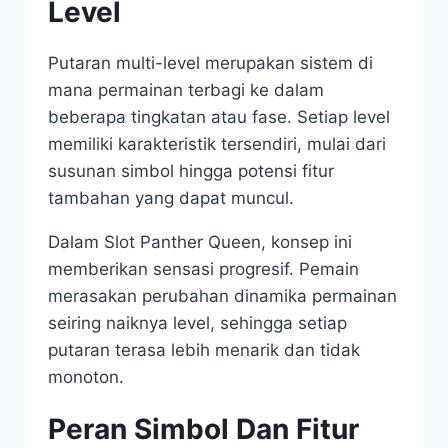
Level
Putaran multi-level merupakan sistem di
mana permainan terbagi ke dalam
beberapa tingkatan atau fase. Setiap level
memiliki karakteristik tersendiri, mulai dari
susunan simbol hingga potensi fitur
tambahan yang dapat muncul.
Dalam Slot Panther Queen, konsep ini
memberikan sensasi progresif. Pemain
merasakan perubahan dinamika permainan
seiring naiknya level, sehingga setiap
putaran terasa lebih menarik dan tidak
monoton.
Peran Simbol Dan Fitur