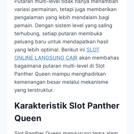
Putaran multi-level tidak hanya menambah
variasi permainan, tetapi juga memberikan
pengalaman yang lebih mendalam bagi
pemain. Dengan sistem level yang saling
terhubung, setiap putaran membuka
peluang baru untuk mendapatkan hasil
yang lebih optimal. Berikut ini
SLOT
ONLINE LANGSUNG CAIR
akan membahas
bagaimana putaran multi-level di Slot
Panther Queen mampu menghadirkan
kemenangan besar melalui mekanisme
yang terstruktur.
Karakteristik Slot Panther
Queen
Slot Panther Queen mengusung tema alam