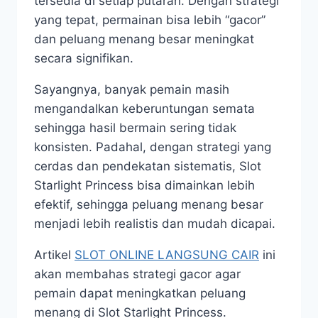
tersedia di setiap putaran. Dengan strategi
yang tepat, permainan bisa lebih “gacor”
dan peluang menang besar meningkat
secara signifikan.
Sayangnya, banyak pemain masih
mengandalkan keberuntungan semata
sehingga hasil bermain sering tidak
konsisten. Padahal, dengan strategi yang
cerdas dan pendekatan sistematis, Slot
Starlight Princess bisa dimainkan lebih
efektif, sehingga peluang menang besar
menjadi lebih realistis dan mudah dicapai.
Artikel
SLOT ONLINE LANGSUNG CAIR
ini
akan membahas strategi gacor agar
pemain dapat meningkatkan peluang
menang di Slot Starlight Princess.