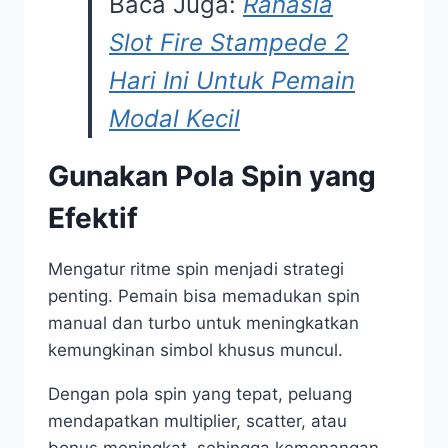
Baca Juga:
Rahasia
Slot Fire Stampede 2
Hari Ini Untuk Pemain
Modal Kecil
Gunakan Pola Spin yang
Efektif
Mengatur ritme spin menjadi strategi
penting. Pemain bisa memadukan spin
manual dan turbo untuk meningkatkan
kemungkinan simbol khusus muncul.
Dengan pola spin yang tepat, peluang
mendapatkan multiplier, scatter, atau