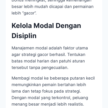
bonus meningkat, sehingga kemenangan
besar lebih mudah dicapai dan permainan
lebih “gacor”.
Kelola Modal Dengan
Disiplin
Manajemen modal adalah faktor utama
agar strategi gacor berhasil. Tentukan
batas modal harian dan patuhi aturan
tersebut tanpa pengecualian.
Membagi modal ke beberapa putaran kecil
memungkinkan pemain bertahan lebih
lama dan tetap fokus pada strategi.
Dengan modal yang terkontrol, peluang
menang besar menjadi lebih realistis.