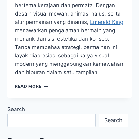
bertema kerajaan dan permata. Dengan
desain visual mewah, animasi halus, serta
alur permainan yang dinamis,
Emerald King
menawarkan pengalaman bermain yang
menarik dari sisi estetika dan konsep.
Tanpa membahas strategi, permainan ini
layak diapresiasi sebagai karya visual
modern yang menggabungkan kemewahan
dan hiburan dalam satu tampilan.
SPIN
READ MORE
UNGGUL
MEMBAWA
HADIAH
Search
FANTASTIS
SLOT
Search
EMERALD
KING