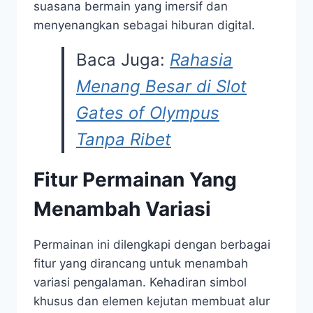
suasana bermain yang imersif dan
menyenangkan sebagai hiburan digital.
Baca Juga:
Rahasia
Menang Besar di Slot
Gates of Olympus
Tanpa Ribet
Fitur Permainan Yang
Menambah Variasi
Permainan ini dilengkapi dengan berbagai
fitur yang dirancang untuk menambah
variasi pengalaman. Kehadiran simbol
khusus dan elemen kejutan membuat alur