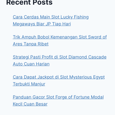
Recent Posts
Cara Cerdas Main Slot Lucky Fishing
Megaways Biar JP Tiap Hari
Trik Ampuh Bobol Kemenangan Slot Sword of
Ares Tanpa Ribet
Strategi Pasti Profit di Slot Diamond Cascade
Auto Cuan Harian
Cara Dapat Jackpot di Slot Mysterious Egypt
Terbukti Manjur
Panduan Gacor Slot Forge of Fortune Modal
Kecil Cuan Besar