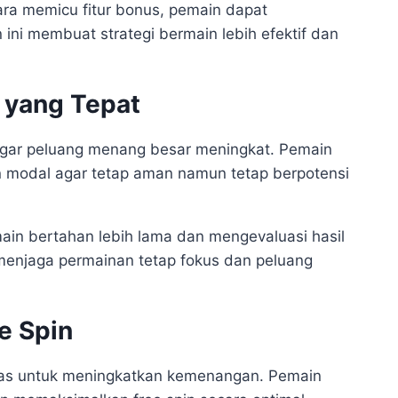
ra memicu fitur bonus, pemain dapat
ni membuat strategi bermain lebih efektif dan
 yang Tepat
 agar peluang menang besar meningkat. Pemain
 modal agar tetap aman namun tetap berpotensi
ain bertahan lebih lama dan mengevaluasi hasil
k menjaga permainan tetap fokus dan peluang
e Spin
emas untuk meningkatkan kemenangan. Pemain