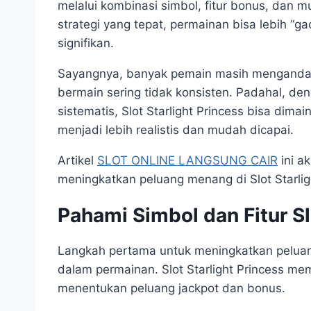
melalui kombinasi simbol, fitur bonus, dan mu
strategi yang tepat, permainan bisa lebih “
signifikan.
Sayangnya, banyak pemain masih mengandal
bermain sering tidak konsisten. Padahal, de
sistematis, Slot Starlight Princess bisa dima
menjadi lebih realistis dan mudah dicapai.
Artikel
SLOT ONLINE LANGSUNG CAIR
ini a
meningkatkan peluang menang di Slot Starlig
Pahami Simbol dan Fitur Sl
Langkah pertama untuk meningkatkan pelua
dalam permainan. Slot Starlight Princess memi
menentukan peluang jackpot dan bonus.