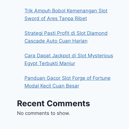
Trik Ampuh Bobol Kemenangan Slot
Sword of Ares Tanpa Ribet
Strategi Pasti Profit di Slot Diamond
Cascade Auto Cuan Harian
Cara Dapat Jackpot di Slot Mysterious
Egypt Terbukti Manjur
Panduan Gacor Slot Forge of Fortune
Modal Kecil Cuan Besar
Recent Comments
No comments to show.