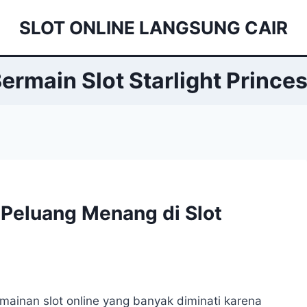
SLOT ONLINE LANGSUNG CAIR
ermain Slot Starlight Prince
 Peluang Menang di Slot
ermainan slot online yang banyak diminati karena