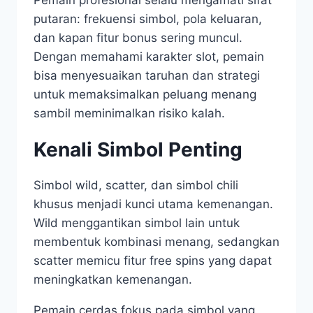
Pemain profesional selalu mengamati sifat
putaran: frekuensi simbol, pola keluaran,
dan kapan fitur bonus sering muncul.
Dengan memahami karakter slot, pemain
bisa menyesuaikan taruhan dan strategi
untuk memaksimalkan peluang menang
sambil meminimalkan risiko kalah.
Kenali Simbol Penting
Simbol wild, scatter, dan simbol chili
khusus menjadi kunci utama kemenangan.
Wild menggantikan simbol lain untuk
membentuk kombinasi menang, sedangkan
scatter memicu fitur free spins yang dapat
meningkatkan kemenangan.
Pemain cerdas fokus pada simbol yang