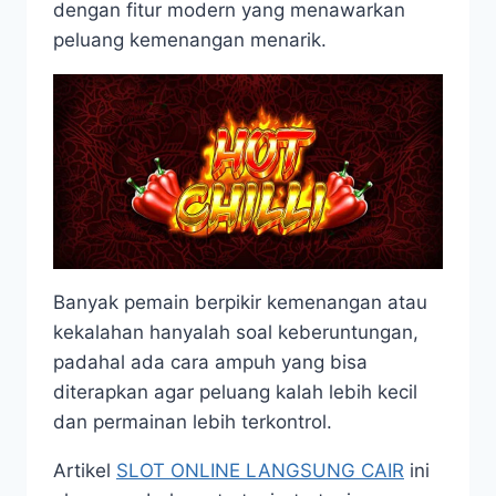
dengan fitur modern yang menawarkan
peluang kemenangan menarik.
Banyak pemain berpikir kemenangan atau
kekalahan hanyalah soal keberuntungan,
padahal ada cara ampuh yang bisa
diterapkan agar peluang kalah lebih kecil
dan permainan lebih terkontrol.
Artikel
SLOT ONLINE LANGSUNG CAIR
ini