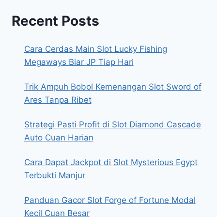
CHILLI
Recent Posts
Cara Cerdas Main Slot Lucky Fishing
Megaways Biar JP Tiap Hari
Trik Ampuh Bobol Kemenangan Slot Sword of
Ares Tanpa Ribet
Strategi Pasti Profit di Slot Diamond Cascade
Auto Cuan Harian
Cara Dapat Jackpot di Slot Mysterious Egypt
Terbukti Manjur
Panduan Gacor Slot Forge of Fortune Modal
Kecil Cuan Besar