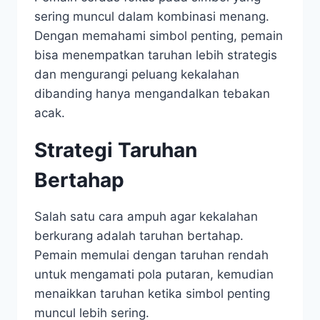
sering muncul dalam kombinasi menang.
Dengan memahami simbol penting, pemain
bisa menempatkan taruhan lebih strategis
dan mengurangi peluang kekalahan
dibanding hanya mengandalkan tebakan
acak.
Strategi Taruhan
Bertahap
Salah satu cara ampuh agar kekalahan
berkurang adalah taruhan bertahap.
Pemain memulai dengan taruhan rendah
untuk mengamati pola putaran, kemudian
menaikkan taruhan ketika simbol penting
muncul lebih sering.