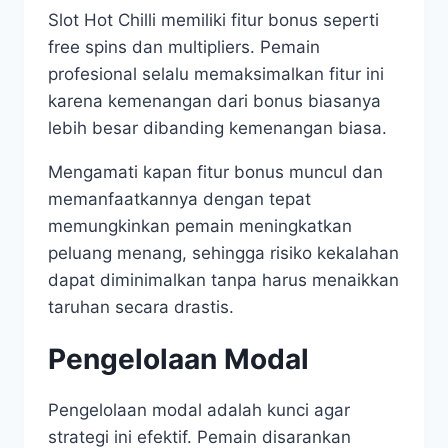
Slot Hot Chilli memiliki fitur bonus seperti
free spins dan multipliers. Pemain
profesional selalu memaksimalkan fitur ini
karena kemenangan dari bonus biasanya
lebih besar dibanding kemenangan biasa.
Mengamati kapan fitur bonus muncul dan
memanfaatkannya dengan tepat
memungkinkan pemain meningkatkan
peluang menang, sehingga risiko kekalahan
dapat diminimalkan tanpa harus menaikkan
taruhan secara drastis.
Pengelolaan Modal
Pengelolaan modal adalah kunci agar
strategi ini efektif. Pemain disarankan