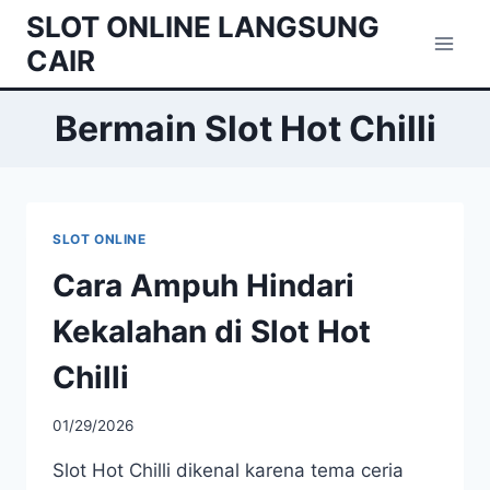
Skip
SLOT ONLINE LANGSUNG
to
CAIR
content
Bermain Slot Hot Chilli
SLOT ONLINE
Cara Ampuh Hindari
Kekalahan di Slot Hot
Chilli
01/29/2026
Slot Hot Chilli dikenal karena tema ceria