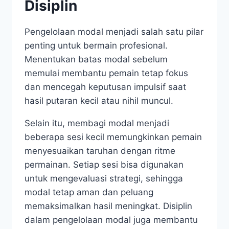
Disiplin
Pengelolaan modal menjadi salah satu pilar
penting untuk bermain profesional.
Menentukan batas modal sebelum
memulai membantu pemain tetap fokus
dan mencegah keputusan impulsif saat
hasil putaran kecil atau nihil muncul.
Selain itu, membagi modal menjadi
beberapa sesi kecil memungkinkan pemain
menyesuaikan taruhan dengan ritme
permainan. Setiap sesi bisa digunakan
untuk mengevaluasi strategi, sehingga
modal tetap aman dan peluang
memaksimalkan hasil meningkat. Disiplin
dalam pengelolaan modal juga membantu