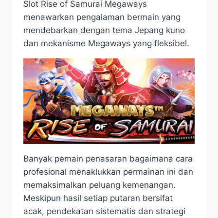
Slot Rise of Samurai Megaways
menawarkan pengalaman bermain yang
mendebarkan dengan tema Jepang kuno
dan mekanisme Megaways yang fleksibel.
Banyak pemain penasaran bagaimana cara
profesional menaklukkan permainan ini dan
memaksimalkan peluang kemenangan.
Meskipun hasil setiap putaran bersifat
acak, pendekatan sistematis dan strategi