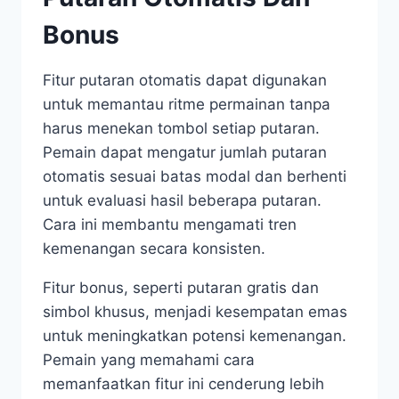
Bonus
Fitur putaran otomatis dapat digunakan
untuk memantau ritme permainan tanpa
harus menekan tombol setiap putaran.
Pemain dapat mengatur jumlah putaran
otomatis sesuai batas modal dan berhenti
untuk evaluasi hasil beberapa putaran.
Cara ini membantu mengamati tren
kemenangan secara konsisten.
Fitur bonus, seperti putaran gratis dan
simbol khusus, menjadi kesempatan emas
untuk meningkatkan potensi kemenangan.
Pemain yang memahami cara
memanfaatkan fitur ini cenderung lebih