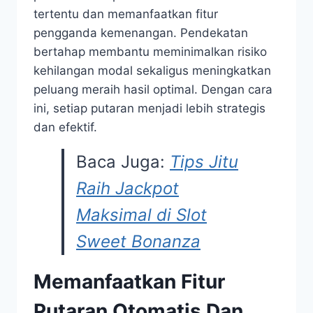
tertentu dan memanfaatkan fitur
pengganda kemenangan. Pendekatan
bertahap membantu meminimalkan risiko
kehilangan modal sekaligus meningkatkan
peluang meraih hasil optimal. Dengan cara
ini, setiap putaran menjadi lebih strategis
dan efektif.
Baca Juga:
Tips Jitu
Raih Jackpot
Maksimal di Slot
Sweet Bonanza
Memanfaatkan Fitur
Putaran Otomatis Dan