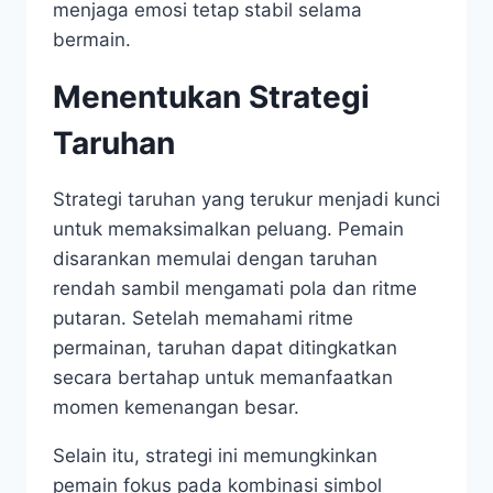
menjaga emosi tetap stabil selama
bermain.
Menentukan Strategi
Taruhan
Strategi taruhan yang terukur menjadi kunci
untuk memaksimalkan peluang. Pemain
disarankan memulai dengan taruhan
rendah sambil mengamati pola dan ritme
putaran. Setelah memahami ritme
permainan, taruhan dapat ditingkatkan
secara bertahap untuk memanfaatkan
momen kemenangan besar.
Selain itu, strategi ini memungkinkan
pemain fokus pada kombinasi simbol