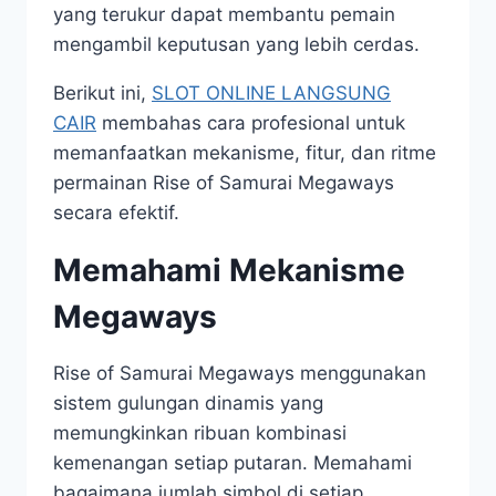
yang terukur dapat membantu pemain
mengambil keputusan yang lebih cerdas.
Berikut ini,
SLOT ONLINE LANGSUNG
CAIR
membahas cara profesional untuk
memanfaatkan mekanisme, fitur, dan ritme
permainan Rise of Samurai Megaways
secara efektif.
Memahami Mekanisme
Megaways
Rise of Samurai Megaways menggunakan
sistem gulungan dinamis yang
memungkinkan ribuan kombinasi
kemenangan setiap putaran. Memahami
bagaimana jumlah simbol di setiap