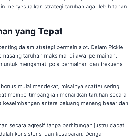
n menyesuaikan strategi taruhan agar lebih tahan
han yang Tepat
nting dalam strategi bermain slot. Dalam Pickle
memasang taruhan maksimal di awal permainan.
h untuk mengamati pola permainan dan frekuensi
i bonus mulai mendekat, misalnya scatter sering
dapat mempertimbangkan menaikkan taruhan secara
a keseimbangan antara peluang menang besar dan
an secara agresif tanpa perhitungan justru dapat
dalah konsistensi dan kesabaran. Dengan