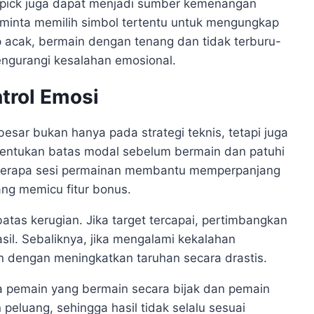
us pick juga dapat menjadi sumber kemenangan
 diminta memilih simbol tertentu untuk mengungkap
p acak, bermain dengan tenang dan tidak terburu-
ngurangi kesalahan emosional.
trol Emosi
sar bukan hanya pada strategi teknis, tetapi juga
entukan batas modal sebelum bermain dan patuhi
berapa sesi permainan membantu memperpanjang
ng memicu fitur bonus.
atas kerugian. Jika target tercapai, pertimbangkan
il. Sebaliknya, jika mengalami kekalahan
 dengan meningkatkan taruhan secara drastis.
a pemain yang bermain secara bijak dan pemain
 peluang, sehingga hasil tidak selalu sesuai