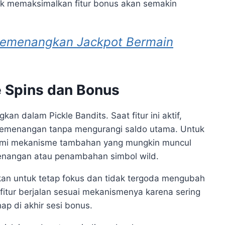
uk memaksimalkan fitur bonus akan semakin
emenangkan Jackpot Bermain
e Spins dan Bonus
an dalam Pickle Bandits. Saat fitur ini aktif,
emenangan tanpa mengurangi saldo utama. Untuk
mi mekanisme tambahan yang mungkin muncul
emenangan atau penambahan simbol wild.
n untuk tetap fokus dan tidak tergoda mengubah
n fitur berjalan sesuai mekanismenya karena sering
p di akhir sesi bonus.