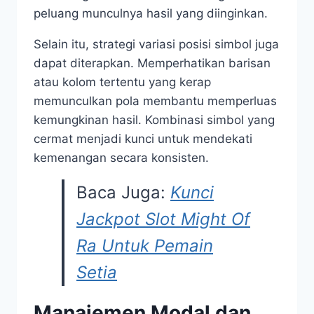
peluang munculnya hasil yang diinginkan.
Selain itu, strategi variasi posisi simbol juga
dapat diterapkan. Memperhatikan barisan
atau kolom tertentu yang kerap
memunculkan pola membantu memperluas
kemungkinan hasil. Kombinasi simbol yang
cermat menjadi kunci untuk mendekati
kemenangan secara konsisten.
Baca Juga:
Kunci
Jackpot Slot Might Of
Ra Untuk Pemain
Setia
Manajemen Modal dan