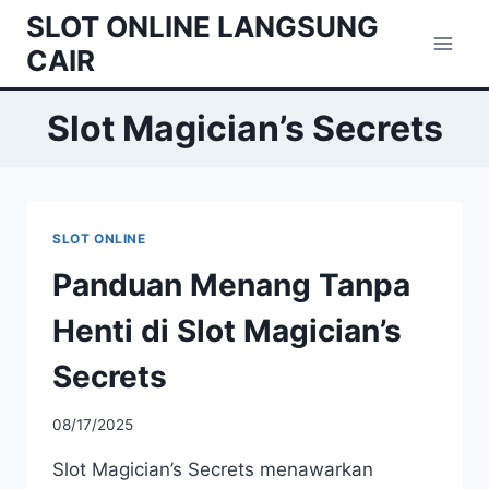
Skip
SLOT ONLINE LANGSUNG
to
CAIR
content
Slot Magician’s Secrets
SLOT ONLINE
Panduan Menang Tanpa
Henti di Slot Magician’s
Secrets
08/17/2025
Slot Magician’s Secrets menawarkan