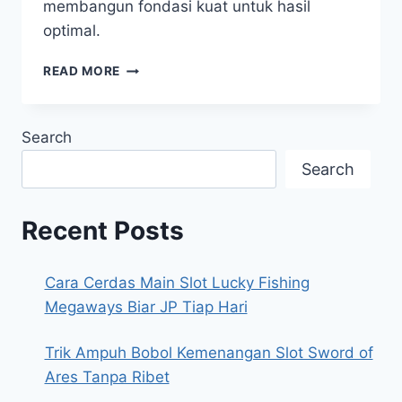
membangun fondasi kuat untuk hasil
optimal.
PANDUAN
READ MORE
MENANG
TANPA
HENTI
Search
DI
SLOT
Search
MAGICIAN’S
SECRETS
Recent Posts
Cara Cerdas Main Slot Lucky Fishing
Megaways Biar JP Tiap Hari
Trik Ampuh Bobol Kemenangan Slot Sword of
Ares Tanpa Ribet