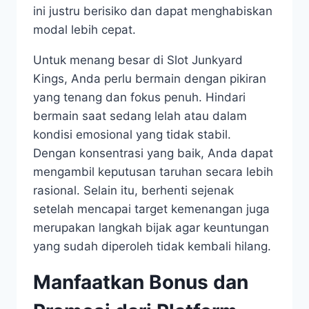
ini justru berisiko dan dapat menghabiskan
modal lebih cepat.
Untuk menang besar di Slot Junkyard
Kings, Anda perlu bermain dengan pikiran
yang tenang dan fokus penuh. Hindari
bermain saat sedang lelah atau dalam
kondisi emosional yang tidak stabil.
Dengan konsentrasi yang baik, Anda dapat
mengambil keputusan taruhan secara lebih
rasional. Selain itu, berhenti sejenak
setelah mencapai target kemenangan juga
merupakan langkah bijak agar keuntungan
yang sudah diperoleh tidak kembali hilang.
Manfaatkan Bonus dan