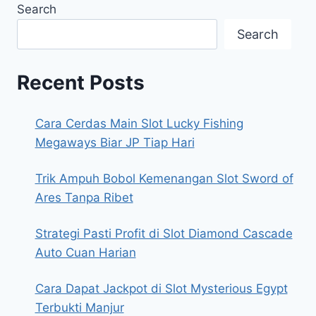
Search
BERMAIN
DI
Search
SLOT
JUNKYARD
KINGS
Recent Posts
Cara Cerdas Main Slot Lucky Fishing
Megaways Biar JP Tiap Hari
Trik Ampuh Bobol Kemenangan Slot Sword of
Ares Tanpa Ribet
Strategi Pasti Profit di Slot Diamond Cascade
Auto Cuan Harian
Cara Dapat Jackpot di Slot Mysterious Egypt
Terbukti Manjur