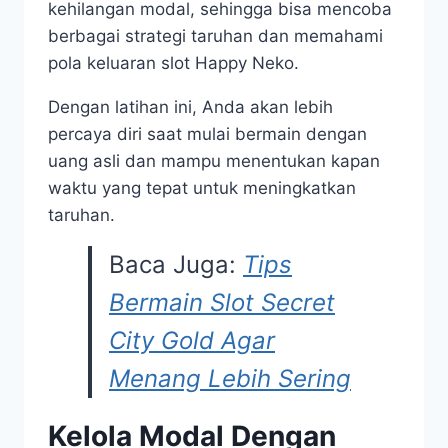
kehilangan modal, sehingga bisa mencoba
berbagai strategi taruhan dan memahami
pola keluaran slot Happy Neko.
Dengan latihan ini, Anda akan lebih
percaya diri saat mulai bermain dengan
uang asli dan mampu menentukan kapan
waktu yang tepat untuk meningkatkan
taruhan.
Baca Juga:
Tips
Bermain Slot Secret
City Gold Agar
Menang Lebih Sering
Kelola Modal Dengan