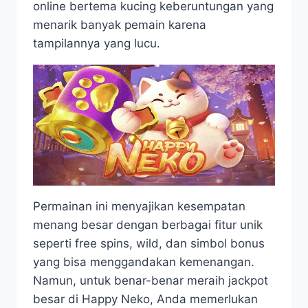
online bertema kucing keberuntungan yang
menarik banyak pemain karena
tampilannya yang lucu.
Permainan ini menyajikan kesempatan
menang besar dengan berbagai fitur unik
seperti free spins, wild, dan simbol bonus
yang bisa menggandakan kemenangan.
Namun, untuk benar-benar meraih jackpot
besar di Happy Neko, Anda memerlukan