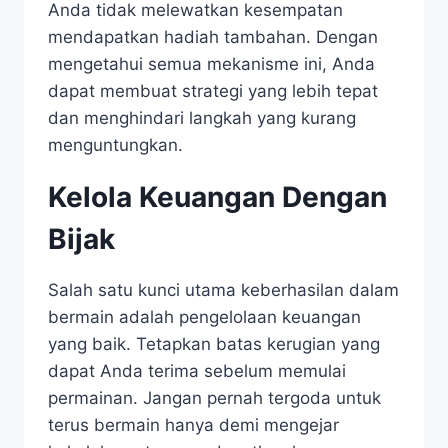
Anda tidak melewatkan kesempatan
mendapatkan hadiah tambahan. Dengan
mengetahui semua mekanisme ini, Anda
dapat membuat strategi yang lebih tepat
dan menghindari langkah yang kurang
menguntungkan.
Kelola Keuangan Dengan
Bijak
Salah satu kunci utama keberhasilan dalam
bermain adalah pengelolaan keuangan
yang baik. Tetapkan batas kerugian yang
dapat Anda terima sebelum memulai
permainan. Jangan pernah tergoda untuk
terus bermain hanya demi mengejar