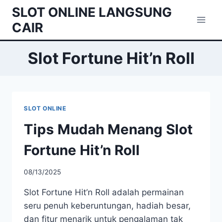
Skip
SLOT ONLINE LANGSUNG
to
CAIR
content
Slot Fortune Hit’n Roll
SLOT ONLINE
Tips Mudah Menang Slot
Fortune Hit’n Roll
08/13/2025
Slot Fortune Hit’n Roll adalah permainan
seru penuh keberuntungan, hadiah besar,
dan fitur menarik untuk pengalaman tak