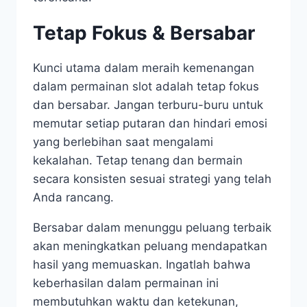
Tetap Fokus & Bersabar
Kunci utama dalam meraih kemenangan
dalam permainan slot adalah tetap fokus
dan bersabar. Jangan terburu-buru untuk
memutar setiap putaran dan hindari emosi
yang berlebihan saat mengalami
kekalahan. Tetap tenang dan bermain
secara konsisten sesuai strategi yang telah
Anda rancang.
Bersabar dalam menunggu peluang terbaik
akan meningkatkan peluang mendapatkan
hasil yang memuaskan. Ingatlah bahwa
keberhasilan dalam permainan ini
membutuhkan waktu dan ketekunan,