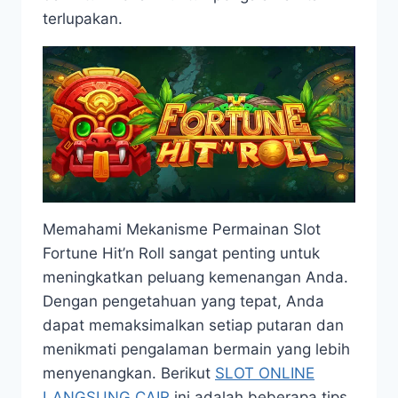
terlupakan.
Memahami Mekanisme Permainan Slot
Fortune Hit’n Roll sangat penting untuk
meningkatkan peluang kemenangan Anda.
Dengan pengetahuan yang tepat, Anda
dapat memaksimalkan setiap putaran dan
menikmati pengalaman bermain yang lebih
menyenangkan. Berikut
SLOT ONLINE
LANGSUNG CAIR
ini adalah beberapa tips