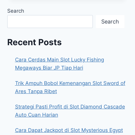
SLOT
Search
FORTUNE
HIT’N
Search
ROLL
Recent Posts
Cara Cerdas Main Slot Lucky Fishing
Megaways Biar JP Tiap Hari
Trik Ampuh Bobol Kemenangan Slot Sword of
Ares Tanpa Ribet
Strategi Pasti Profit di Slot Diamond Cascade
Auto Cuan Harian
Cara Dapat Jackpot di Slot Mysterious Egypt