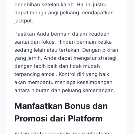
berlebihan setelah kalah. Hal ini justru
dapat mengurangi peluang mendapatkan
jackpot.
Pastikan Anda bermain dalam keadaan
santai dan fokus. Hindari bermain ketika
sedang lelah atau tertekan. Dengan pikiran
yang jernih, Anda dapat mengatur strategi
dengan lebih baik dan tidak mudah
terpancing emosi. Kontrol diri yang baik
akan membantu menjaga keseimbangan
antara hiburan dan peluang kemenangan.
Manfaatkan Bonus dan
Promosi dari Platform
Selain strategi bermain, memanfaatkan