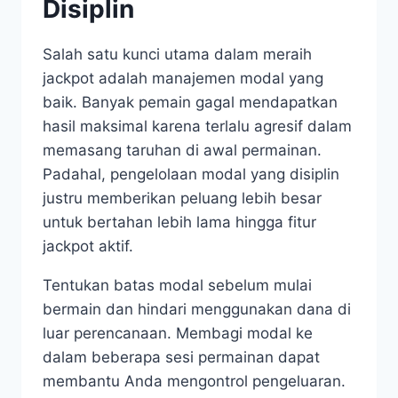
Disiplin
Salah satu kunci utama dalam meraih
jackpot adalah manajemen modal yang
baik. Banyak pemain gagal mendapatkan
hasil maksimal karena terlalu agresif dalam
memasang taruhan di awal permainan.
Padahal, pengelolaan modal yang disiplin
justru memberikan peluang lebih besar
untuk bertahan lebih lama hingga fitur
jackpot aktif.
Tentukan batas modal sebelum mulai
bermain dan hindari menggunakan dana di
luar perencanaan. Membagi modal ke
dalam beberapa sesi permainan dapat
membantu Anda mengontrol pengeluaran.