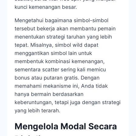
kunci kemenangan besar.
Mengetahui bagaimana simbol-simbol
tersebut bekerja akan membantu pemain
menentukan strategi taruhan yang lebih
tepat. Misalnya, simbol wild dapat
menggantikan simbol lain untuk
membentuk kombinasi kemenangan,
sementara scatter sering kali memicu
bonus atau putaran gratis. Dengan
memahami mekanisme ini, Anda tidak
hanya bermain berdasarkan
keberuntungan, tetapi juga dengan strategi
yang lebih terarah.
Mengelola Modal Secara