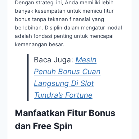
Dengan strategi ini, Anda memiliki lebih
banyak kesempatan untuk memicu fitur
bonus tanpa tekanan finansial yang
berlebihan. Disiplin dalam mengatur modal
adalah fondasi penting untuk mencapai
kemenangan besar.
Baca Juga:
Mesin
Penuh Bonus Cuan
Langsung Di Slot
Tundra’s Fortune
Manfaatkan Fitur Bonus
dan Free Spin