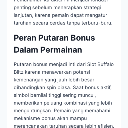
penting sebelum menerapkan strategi
lanjutan, karena pemain dapat mengatur
taruhan secara cerdas tanpa terburu-buru.
Peran Putaran Bonus
Dalam Permainan
Putaran bonus menjadi inti dari Slot Buffalo
Blitz karena menawarkan potensi
kemenangan yang jauh lebih besar
dibandingkan spin biasa. Saat bonus aktif,
simbol bernilai tinggi sering muncul,
memberikan peluang kombinasi yang lebih
menguntungkan. Pemain yang memahami
mekanisme bonus akan mampu
merencanakan taruhan secara lebih efisien.