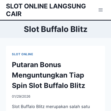
Skip
SLOT ONLINE LANGSUNG
to
CAIR
content
Slot Buffalo Blitz
SLOT ONLINE
Putaran Bonus
Menguntungkan Tiap
Spin Slot Buffalo Blitz
01/29/2026
Slot Buffalo Blitz merupakan salah satu