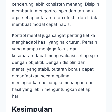
cenderung lebih konsisten menang. Disiplin
membantu mengontrol spin dan taruhan
agar setiap putaran tetap efektif dan tidak
membuat modal cepat habis.
Kontrol mental juga sangat penting ketika
menghadapi hasil yang naik turun. Pemain
yang mampu menjaga fokus dan
kesabaran dapat mengevaluasi setiap spin
dengan objektif. Dengan disiplin dan
mental yang stabil, putaran bonus dapat
dimanfaatkan secara optimal,
meningkatkan peluang kemenangan dan
hasil yang lebih menguntungkan setiap
hari.
Kesimpulan