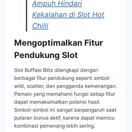
Ampuh Hindari
Kekalahan di Slot Hot
Chilli
Mengoptimalkan Fitur
Pendukung Slot
Slot Buffalo Blitz dilengkapi dengan
berbagai fitur pendukung seperti simbol
wild, scatter, dan pengganda kemenangan.
Pemain yang memahami fungsi setiap fitur
dapat memaksimalkan potensi hasil.
Simbol-simbol ini sangat berpengaruh saat
putaran bonus aktif, karena dapat memicu
kombinasi pemenang lebih sering.