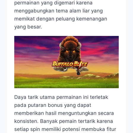
permainan yang digemari karena
menggabungkan tema alam liar yang
memikat dengan peluang kemenangan
yang besar.
Daya tarik utama permainan ini terletak
pada putaran bonus yang dapat
memberikan hasil menguntungkan secara
konsisten. Banyak pemain tertarik karena
setiap spin memiliki potensi membuka fitur