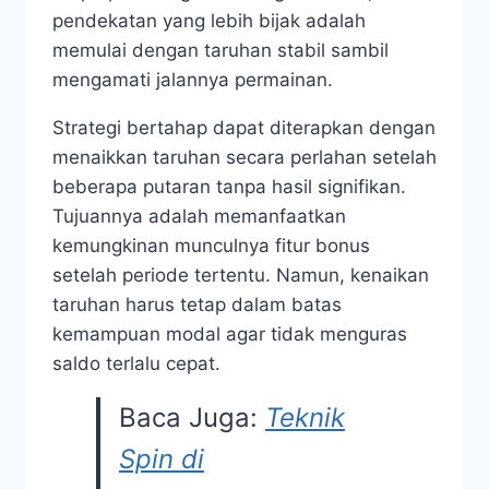
pendekatan yang lebih bijak adalah
memulai dengan taruhan stabil sambil
mengamati jalannya permainan.
Strategi bertahap dapat diterapkan dengan
menaikkan taruhan secara perlahan setelah
beberapa putaran tanpa hasil signifikan.
Tujuannya adalah memanfaatkan
kemungkinan munculnya fitur bonus
setelah periode tertentu. Namun, kenaikan
taruhan harus tetap dalam batas
kemampuan modal agar tidak menguras
saldo terlalu cepat.
Baca Juga:
Teknik
Spin di