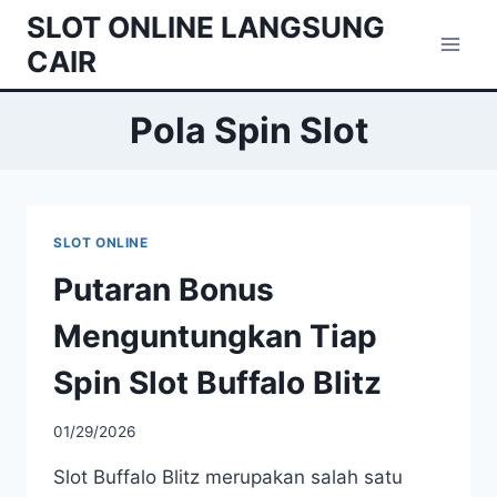
Skip
SLOT ONLINE LANGSUNG
to
CAIR
content
Pola Spin Slot
SLOT ONLINE
Putaran Bonus
Menguntungkan Tiap
Spin Slot Buffalo Blitz
01/29/2026
Slot Buffalo Blitz merupakan salah satu