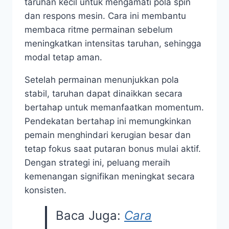
taruhan kecil untuk mengamati pola spin
dan respons mesin. Cara ini membantu
membaca ritme permainan sebelum
meningkatkan intensitas taruhan, sehingga
modal tetap aman.
Setelah permainan menunjukkan pola
stabil, taruhan dapat dinaikkan secara
bertahap untuk memanfaatkan momentum.
Pendekatan bertahap ini memungkinkan
pemain menghindari kerugian besar dan
tetap fokus saat putaran bonus mulai aktif.
Dengan strategi ini, peluang meraih
kemenangan signifikan meningkat secara
konsisten.
Baca Juga:
Cara