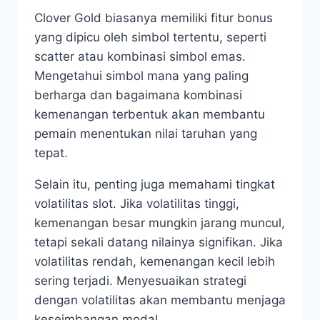
Clover Gold biasanya memiliki fitur bonus
yang dipicu oleh simbol tertentu, seperti
scatter atau kombinasi simbol emas.
Mengetahui simbol mana yang paling
berharga dan bagaimana kombinasi
kemenangan terbentuk akan membantu
pemain menentukan nilai taruhan yang
tepat.
Selain itu, penting juga memahami tingkat
volatilitas slot. Jika volatilitas tinggi,
kemenangan besar mungkin jarang muncul,
tetapi sekali datang nilainya signifikan. Jika
volatilitas rendah, kemenangan kecil lebih
sering terjadi. Menyesuaikan strategi
dengan volatilitas akan membantu menjaga
keseimbangan modal.