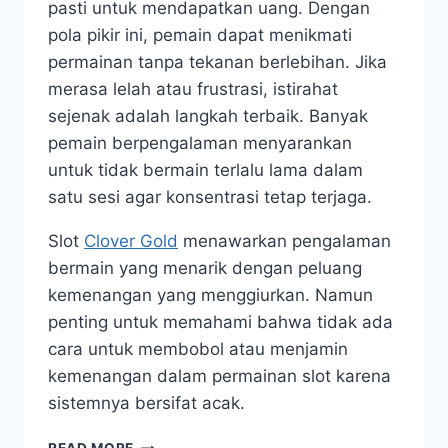
pasti untuk mendapatkan uang. Dengan
pola pikir ini, pemain dapat menikmati
permainan tanpa tekanan berlebihan. Jika
merasa lelah atau frustrasi, istirahat
sejenak adalah langkah terbaik. Banyak
pemain berpengalaman menyarankan
untuk tidak bermain terlalu lama dalam
satu sesi agar konsentrasi tetap terjaga.
Slot
Clover Gold
menawarkan pengalaman
bermain yang menarik dengan peluang
kemenangan yang menggiurkan. Namun
penting untuk memahami bahwa tidak ada
cara untuk membobol atau menjamin
kemenangan dalam permainan slot karena
sistemnya bersifat acak.
TIPS