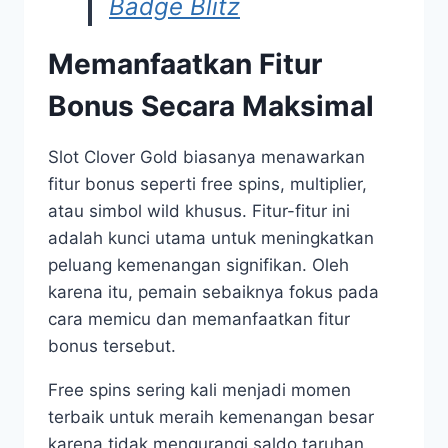
Badge Blitz
Memanfaatkan Fitur
Bonus Secara Maksimal
Slot Clover Gold biasanya menawarkan
fitur bonus seperti free spins, multiplier,
atau simbol wild khusus. Fitur-fitur ini
adalah kunci utama untuk meningkatkan
peluang kemenangan signifikan. Oleh
karena itu, pemain sebaiknya fokus pada
cara memicu dan memanfaatkan fitur
bonus tersebut.
Free spins sering kali menjadi momen
terbaik untuk meraih kemenangan besar
karena tidak mengurangi saldo taruhan.