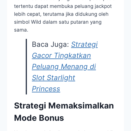
tertentu dapat membuka peluang jackpot
lebih cepat, terutama jika didukung oleh
simbol Wild dalam satu putaran yang
sama.
Baca Juga:
Strategi
Gacor Tingkatkan
Peluang Menang di
Slot Starlight
Princess
Strategi Memaksimalkan
Mode Bonus