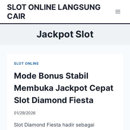
Skip
SLOT ONLINE LANGSUNG
to
CAIR
content
Jackpot Slot
SLOT ONLINE
Mode Bonus Stabil
Membuka Jackpot Cepat
Slot Diamond Fiesta
01/29/2026
Slot Diamond Fiesta hadir sebagai