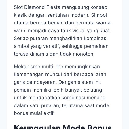
Slot Diamond Fiesta mengusung konsep
klasik dengan sentuhan modern. Simbol
utama berupa berlian dan permata warna-
warni menjadi daya tarik visual yang kuat.
Setiap putaran menghadirkan kombinasi
simbol yang variatif, sehingga permainan
terasa dinamis dan tidak monoton.
Mekanisme multi-line memungkinkan
kemenangan muncul dari berbagai arah
garis pembayaran. Dengan sistem ini,
pemain memiliki lebih banyak peluang
untuk mendapatkan kombinasi menang
dalam satu putaran, terutama saat mode
bonus mulai aktif.
Keunggulan Mode Bonus