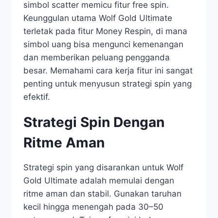
simbol scatter memicu fitur free spin.
Keunggulan utama Wolf Gold Ultimate
terletak pada fitur Money Respin, di mana
simbol uang bisa mengunci kemenangan
dan memberikan peluang pengganda
besar. Memahami cara kerja fitur ini sangat
penting untuk menyusun strategi spin yang
efektif.
Strategi Spin Dengan
Ritme Aman
Strategi spin yang disarankan untuk Wolf
Gold Ultimate adalah memulai dengan
ritme aman dan stabil. Gunakan taruhan
kecil hingga menengah pada 30–50