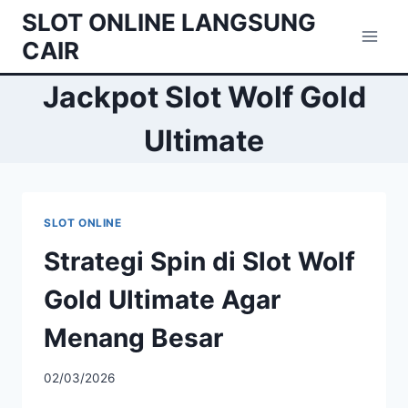
Skip
SLOT ONLINE LANGSUNG
to
CAIR
content
Jackpot Slot Wolf Gold
Ultimate
SLOT ONLINE
Strategi Spin di Slot Wolf
Gold Ultimate Agar
Menang Besar
02/03/2026