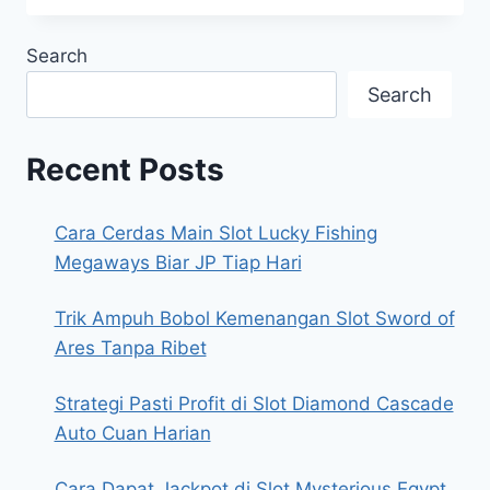
DI
SLOT WOLF
Search
GOLD
ULTIMATE
Search
AGAR
MENANG
BESAR
Recent Posts
Cara Cerdas Main Slot Lucky Fishing
Megaways Biar JP Tiap Hari
Trik Ampuh Bobol Kemenangan Slot Sword of
Ares Tanpa Ribet
Strategi Pasti Profit di Slot Diamond Cascade
Auto Cuan Harian
Cara Dapat Jackpot di Slot Mysterious Egypt