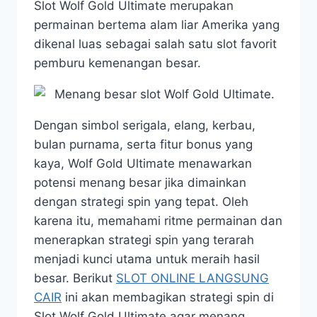
Slot Wolf Gold Ultimate merupakan
permainan bertema alam liar Amerika yang
dikenal luas sebagai salah satu slot favorit
pemburu kemenangan besar.
Dengan simbol serigala, elang, kerbau,
bulan purnama, serta fitur bonus yang
kaya, Wolf Gold Ultimate menawarkan
potensi menang besar jika dimainkan
dengan strategi spin yang tepat. Oleh
karena itu, memahami ritme permainan dan
menerapkan strategi spin yang terarah
menjadi kunci utama untuk meraih hasil
besar. Berikut
SLOT ONLINE LANGSUNG
CAIR
ini akan membagikan strategi spin di
Slot Wolf Gold Ultimate agar menang