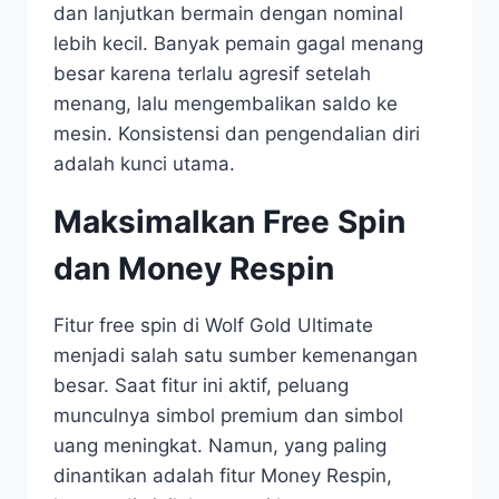
dan lanjutkan bermain dengan nominal
lebih kecil. Banyak pemain gagal menang
besar karena terlalu agresif setelah
menang, lalu mengembalikan saldo ke
mesin. Konsistensi dan pengendalian diri
adalah kunci utama.
Maksimalkan Free Spin
dan Money Respin
Fitur free spin di Wolf Gold Ultimate
menjadi salah satu sumber kemenangan
besar. Saat fitur ini aktif, peluang
munculnya simbol premium dan simbol
uang meningkat. Namun, yang paling
dinantikan adalah fitur Money Respin,