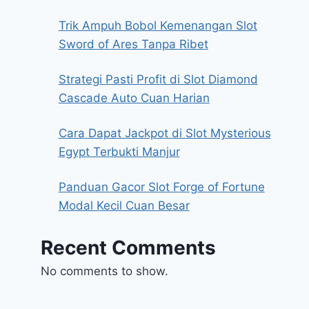
Trik Ampuh Bobol Kemenangan Slot
Sword of Ares Tanpa Ribet
Strategi Pasti Profit di Slot Diamond
Cascade Auto Cuan Harian
Cara Dapat Jackpot di Slot Mysterious
Egypt Terbukti Manjur
Panduan Gacor Slot Forge of Fortune
Modal Kecil Cuan Besar
Recent Comments
No comments to show.