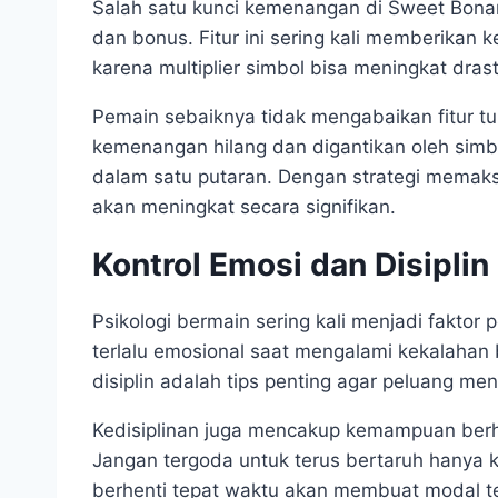
Salah satu kunci kemenangan di Sweet Bonan
dan bonus. Fitur ini sering kali memberikan 
karena multiplier simbol bisa meningkat drast
Pemain sebaiknya tidak mengabaikan fitur t
kemenangan hilang dan digantikan oleh si
dalam satu putaran. Dengan strategi memaks
akan meningkat secara signifikan.
Kontrol Emosi dan Disiplin
Psikologi bermain sering kali menjadi fakto
terlalu emosional saat mengalami kekalahan b
disiplin adalah tips penting agar peluang men
Kedisiplinan juga mencakup kemampuan berh
Jangan tergoda untuk terus bertaruh hanya ka
berhenti tepat waktu akan membuat modal t