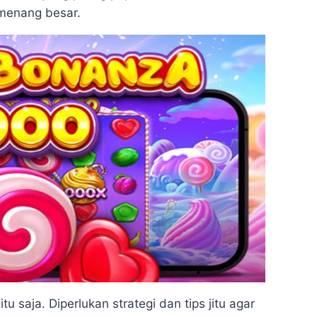
 menang besar.
saja. Diperlukan strategi dan tips jitu agar