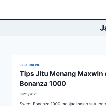
Skip
to
content
J
SLOT ONLINE
Tips Jitu Menang Maxwin 
Bonanza 1000
08/15/2025
Sweet Bonanza 1000 menjadi salah satu per