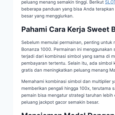
peluang menang semakin tinggi. Berikut
SLO
beberapa panduan yang bisa Anda terapkan
besar yang menggiurkan.
Pahami Cara Kerja Sweet 
Sebelum memulai permainan, penting untuk 
Bonanza 1000. Permainan ini menggunakan s
terjadi dari kombinasi simbol yang sama di m
pembayaran tertentu. Selain itu, ada simbol
gratis dan meningkatkan peluang menang M
Memahami kombinasi simbol dan multiplier y
memberikan pengali hingga 100x, terutama saa
pemain bisa mengatur strategi taruhan lebih 
peluang jackpot gacor semakin besar.