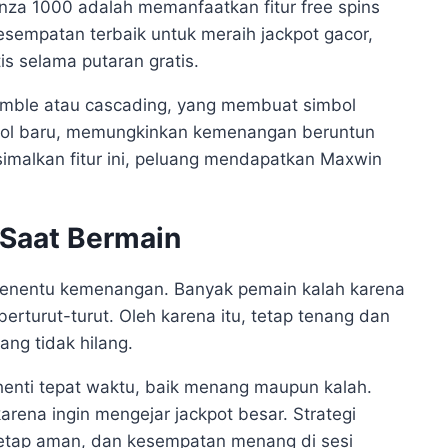
za 1000 adalah memanfaatkan fitur free spins
kesempatan terbaik untuk meraih jackpot gacor,
is selama putaran gratis.
umble atau cascading, yang membuat simbol
mbol baru, memungkinkan kemenangan beruntun
imalkan fitur ini, peluang mendapatkan Maxwin
 Saat Bermain
r penentu kemenangan. Banyak pemain kalah karena
erturut-turut. Oleh karena itu, tetap tenang dan
ang tidak hilang.
enti tepat waktu, baik menang maupun kalah.
rena ingin mengejar jackpot besar. Strategi
etap aman, dan kesempatan menang di sesi