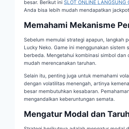
besar. Berikut ini
SLOT ONLINE LANGSUNG 
Anda bisa lebih mudah mendapatkan jackpot
Memahami Mekanisme Per
Sebelum memulai strategi apapun, langkah
Lucky Neko. Game ini menggunakan sistem slo
berbeda. Mengetahui kombinasi simbol dan 
mudah merencanakan taruhan.
Selain itu, penting juga untuk memahami vola
dengan volatilitas menengah, artinya kemen
besar membutuhkan kesabaran. Pemahaman in
mengandalkan keberuntungan semata.
Mengatur Modal dan Taruh
Strategi berikutnya adalah mengatur modal 