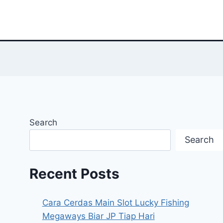
Search
Search
Recent Posts
Cara Cerdas Main Slot Lucky Fishing
Megaways Biar JP Tiap Hari