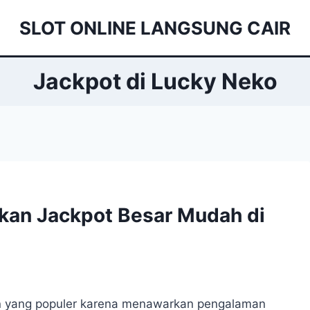
SLOT ONLINE LANGSUNG CAIR
Jackpot di Lucky Neko
kan Jackpot Besar Mudah di
n yang populer karena menawarkan pengalaman