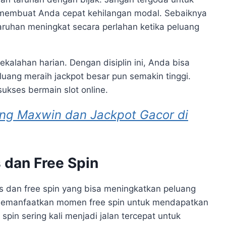
sa membuat Anda cepat kehilangan modal. Sebaiknya
aruhan meningkat secara perlahan ketika peluang
kalahan harian. Dengan disiplin ini, Anda bisa
luang meraih jackpot besar pun semakin tinggi.
sukses bermain slot online.
ang Maxwin dan Jackpot Gacor di
 dan Free Spin
 dan free spin yang bisa meningkatkan peluang
 memanfaatkan momen free spin untuk mendapatkan
pin sering kali menjadi jalan tercepat untuk