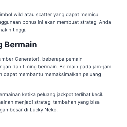
 simbol wild atau scatter yang dapat memicu
nggunaan bonus ini akan membuat strategi Anda
akin tinggi.
g Bermain
umber Generator), beberapa pemain
gan dan timing bermain. Bermain pada jam-jam
han dapat membantu memaksimalkan peluang
rmainan ketika peluang jackpot terlihat kecil.
ainan menjadi strategi tambahan yang bisa
an besar di Lucky Neko.