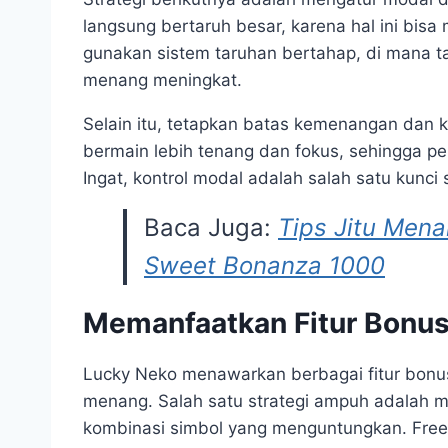
langsung bertaruh besar, karena hal ini bi
gunakan sistem taruhan bertahap, di mana t
menang meningkat.
Selain itu, tetapkan batas kemenangan dan ke
bermain lebih tenang dan fokus, sehingga pe
Ingat, kontrol modal adalah salah satu kunci 
Baca Juga:
Tips Jitu Men
Sweet Bonanza 1000
Memanfaatkan Fitur Bonus
Lucky Neko menawarkan berbagai fitur bonus
menang. Salah satu strategi ampuh adalah
kombinasi simbol yang menguntungkan. Free s