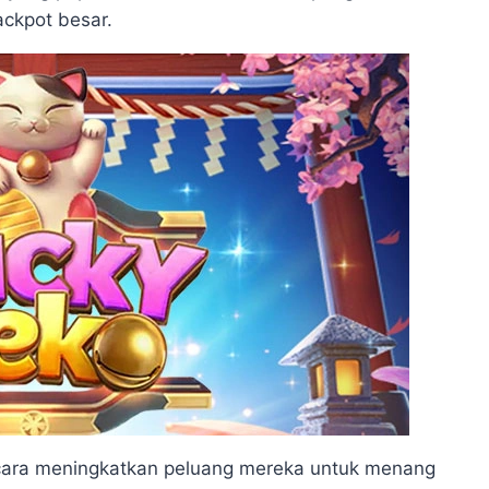
ckpot besar.
ara meningkatkan peluang mereka untuk menang