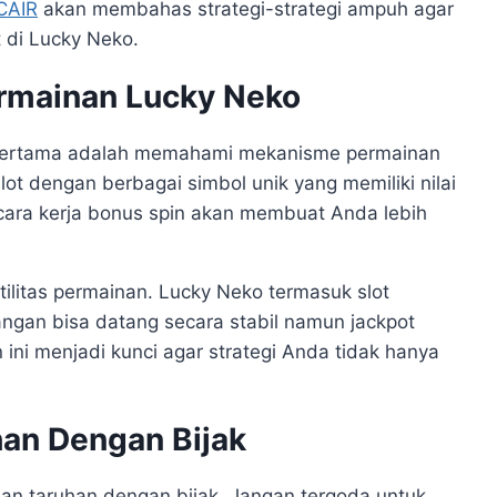
CAIR
akan membahas strategi-strategi ampuh agar
 di Lucky Neko.
mainan Lucky Neko
 pertama adalah memahami mekanisme permainan
t dengan berbagai simbol unik yang memiliki nilai
cara kerja bonus spin akan membuat Anda lebih
tilitas permainan. Lucky Neko termasuk slot
angan bisa datang secara stabil namun jackpot
i menjadi kunci agar strategi Anda tidak hanya
an Dengan Bijak
dan taruhan dengan bijak. Jangan tergoda untuk