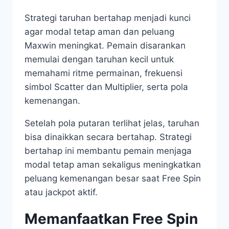
Strategi taruhan bertahap menjadi kunci
agar modal tetap aman dan peluang
Maxwin meningkat. Pemain disarankan
memulai dengan taruhan kecil untuk
memahami ritme permainan, frekuensi
simbol Scatter dan Multiplier, serta pola
kemenangan.
Setelah pola putaran terlihat jelas, taruhan
bisa dinaikkan secara bertahap. Strategi
bertahap ini membantu pemain menjaga
modal tetap aman sekaligus meningkatkan
peluang kemenangan besar saat Free Spin
atau jackpot aktif.
Memanfaatkan Free Spin