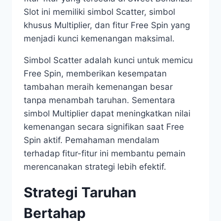
Slot ini memiliki simbol Scatter, simbol
khusus Multiplier, dan fitur Free Spin yang
menjadi kunci kemenangan maksimal.
Simbol Scatter adalah kunci untuk memicu
Free Spin, memberikan kesempatan
tambahan meraih kemenangan besar
tanpa menambah taruhan. Sementara
simbol Multiplier dapat meningkatkan nilai
kemenangan secara signifikan saat Free
Spin aktif. Pemahaman mendalam
terhadap fitur-fitur ini membantu pemain
merencanakan strategi lebih efektif.
Strategi Taruhan
Bertahap