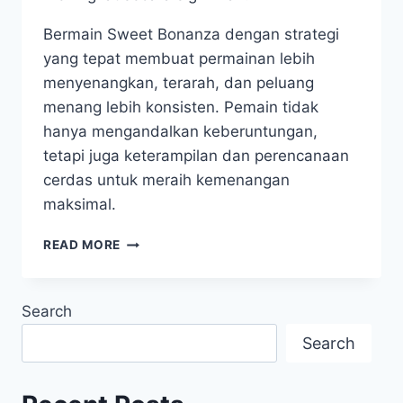
Bermain Sweet Bonanza dengan strategi
yang tepat membuat permainan lebih
menyenangkan, terarah, dan peluang
menang lebih konsisten. Pemain tidak
hanya mengandalkan keberuntungan,
tetapi juga keterampilan dan perencanaan
cerdas untuk meraih kemenangan
maksimal.
TIPS
READ MORE
JITU
RAIH
JACKPOT
Search
MAKSIMAL
DI
Search
SLOT
SWEET
BONANZA