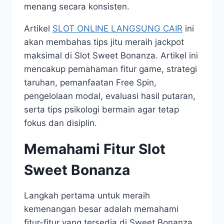
menang secara konsisten.
Artikel
SLOT ONLINE LANGSUNG CAIR
ini
akan membahas tips jitu meraih jackpot
maksimal di Slot Sweet Bonanza. Artikel ini
mencakup pemahaman fitur game, strategi
taruhan, pemanfaatan Free Spin,
pengelolaan modal, evaluasi hasil putaran,
serta tips psikologi bermain agar tetap
fokus dan disiplin.
Memahami Fitur Slot
Sweet Bonanza
Langkah pertama untuk meraih
kemenangan besar adalah memahami
fitur-fitur yang tersedia di Sweet Bonanza.