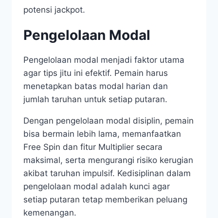
potensi jackpot.
Pengelolaan Modal
Pengelolaan modal menjadi faktor utama
agar tips jitu ini efektif. Pemain harus
menetapkan batas modal harian dan
jumlah taruhan untuk setiap putaran.
Dengan pengelolaan modal disiplin, pemain
bisa bermain lebih lama, memanfaatkan
Free Spin dan fitur Multiplier secara
maksimal, serta mengurangi risiko kerugian
akibat taruhan impulsif. Kedisiplinan dalam
pengelolaan modal adalah kunci agar
setiap putaran tetap memberikan peluang
kemenangan.