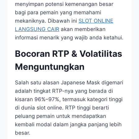
menyimpan potensi kemenangan besar
bagi para pemain yang memahami
mekaniknya. Dibawah ini
SLOT ONLINE
LANGSUNG CAIR
akan memberikan
informasi menarik yang wajib anda ketahui.
Bocoran RTP & Volatilitas
Menguntungkan
Salah satu alasan Japanese Mask digemari
adalah tingkat RTP-nya yang berada di
kisaran 96%–97%, termasuk kategori tinggi
di dunia slot online. RTP tinggi berarti
peluang pemain untuk mendapatkan
kembali modal dalam jangka panjang lebih
besar.