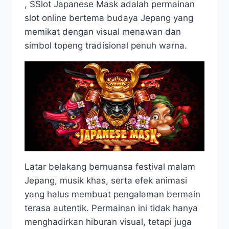
, SSlot Japanese Mask adalah permainan
slot online bertema budaya Jepang yang
memikat dengan visual menawan dan
simbol topeng tradisional penuh warna.
Latar belakang bernuansa festival malam
Jepang, musik khas, serta efek animasi
yang halus membuat pengalaman bermain
terasa autentik. Permainan ini tidak hanya
menghadirkan hiburan visual, tetapi juga