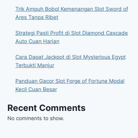
Trik Ampuh Bobol Kemenangan Slot Sword of
Ares Tanpa Ribet
Strategi Pasti Profit di Slot Diamond Cascade
Auto Cuan Harian
Cara Dapat Jackpot di Slot Mysterious Egypt
Terbukti Manjur
Panduan Gacor Slot Forge of Fortune Modal
Kecil Cuan Besar
Recent Comments
No comments to show.