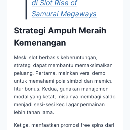
di Slot Rise of
Samurai Megaways
Strategi Ampuh Meraih
Kemenangan
Meski slot berbasis keberuntungan,
strategi dapat membantu memaksimalkan
peluang. Pertama, mainkan versi demo
untuk memahami pola simbol dan memicu
fitur bonus. Kedua, gunakan manajemen
modal yang ketat, misalnya membagi saldo
menjadi sesi-sesi kecil agar permainan
lebih tahan lama.
Ketiga, manfaatkan promosi free spins dari