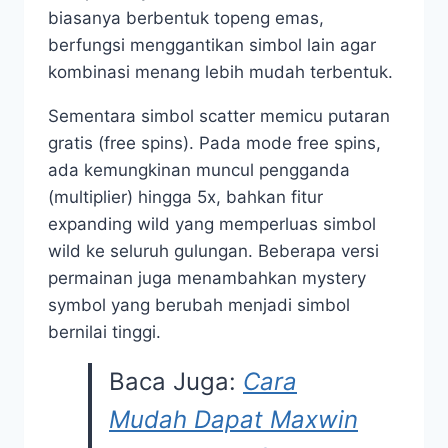
biasanya berbentuk topeng emas,
berfungsi menggantikan simbol lain agar
kombinasi menang lebih mudah terbentuk.
Sementara simbol scatter memicu putaran
gratis (free spins). Pada mode free spins,
ada kemungkinan muncul pengganda
(multiplier) hingga 5x, bahkan fitur
expanding wild yang memperluas simbol
wild ke seluruh gulungan. Beberapa versi
permainan juga menambahkan mystery
symbol yang berubah menjadi simbol
bernilai tinggi.
Baca Juga:
Cara
Mudah Dapat Maxwin