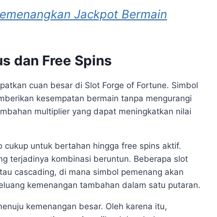
emenangkan Jackpot Bermain
s dan Free Spins
atkan cuan besar di Slot Forge of Fortune. Simbol
emberikan kesempatan bermain tanpa mengurangi
tambahan multiplier yang dapat meningkatkan nilai
o cukup untuk bertahan hingga free spins aktif.
ang terjadinya kombinasi beruntun. Beberapa slot
tau cascading, di mana simbol pemenang akan
peluang kemenangan tambahan dalam satu putaran.
menuju kemenangan besar. Oleh karena itu,