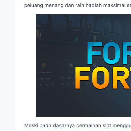
peluang menang dan raih hadiah maksimal se
Meski pada dasarnya permainan slot menggu