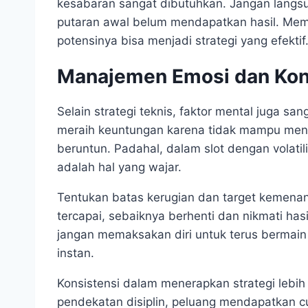
kesabaran sangat dibutuhkan. Jangan langs
putaran awal belum mendapatkan hasil. Mem
potensinya bisa menjadi strategi yang efektif
Manajemen Emosi dan Kon
Selain strategi teknis, faktor mental juga s
meraih keuntungan karena tidak mampu men
beruntun. Padahal, dalam slot dengan volati
adalah hal yang wajar.
Tentukan batas kerugian dan target kemenan
tercapai, sebaiknya berhenti dan nikmati hasi
jangan memaksakan diri untuk terus bermai
instan.
Konsistensi dalam menerapkan strategi lebih
pendekatan disiplin, peluang mendapatkan cua