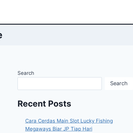
e
Search
Search
Recent Posts
Cara Cerdas Main Slot Lucky Fishing
Megaways Biar JP Tiap Hari