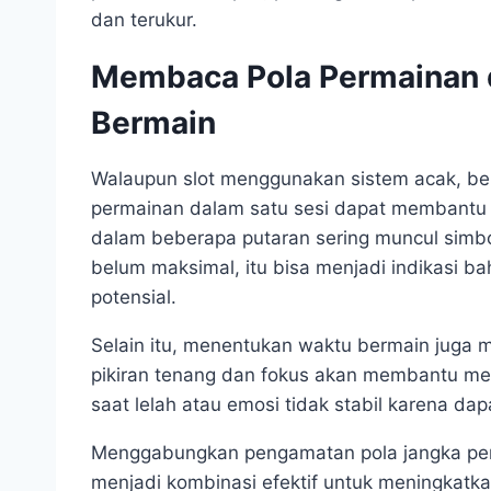
dan terukur.
Membaca Pola Permainan
Bermain
Walaupun slot menggunakan sistem acak, b
permainan dalam satu sesi dapat membantu m
dalam beberapa putaran sering muncul simbol 
belum maksimal, itu bisa menjadi indikasi 
potensial.
Selain itu, menentukan waktu bermain juga m
pikiran tenang dan fokus akan membantu men
saat lelah atau emosi tidak stabil karena da
Menggabungkan pengamatan pola jangka pe
menjadi kombinasi efektif untuk meningkatk