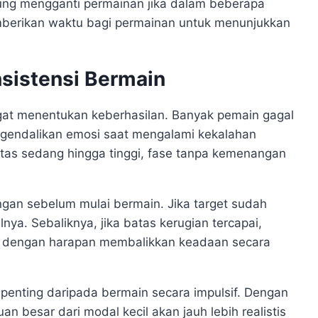
ung mengganti permainan jika dalam beberapa
berikan waktu bagi permainan untuk menunjukkan
.
sistensi Bermain
angat menentukan keberhasilan. Banyak pemain gagal
gendalikan emosi saat mengalami kekalahan
litas sedang hingga tinggi, fase tanpa kemenangan
gan sebelum mulai bermain. Jika target sudah
lnya. Sebaliknya, jika batas kerugian tercapai,
n dengan harapan membalikkan keadaan secara
 penting daripada bermain secara impulsif. Dengan
n besar dari modal kecil akan jauh lebih realistis