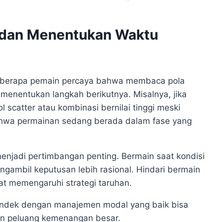
 dan Menentukan Waktu
eberapa pemain percaya bahwa membaca pola
enentukan langkah berikutnya. Misalnya, jika
scatter atau kombinasi bernilai tinggi meski
bahwa permainan sedang berada dalam fase yang
enjadi pertimbangan penting. Bermain saat kondisi
gambil keputusan lebih rasional. Hindari bermain
pat memengaruhi strategi taruhan.
ndek dengan manajemen modal yang baik bisa
an peluang kemenangan besar.